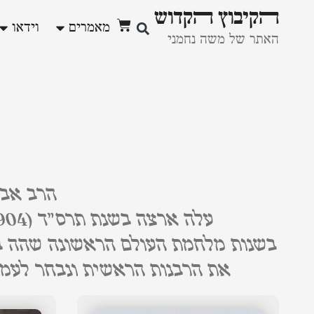
ﬣקיבוץ ﬣקדוש
מאמרים
וידאו
האתר של משה נחמני
הרב אבר
עלה ארצה בשנת תרס"ד (1904) וכיהן כרבה של יפו והמושבות. הקים ישיבה בה למדו בחורים מעולים.
את הרבנות הראשית ונבחר לעמו