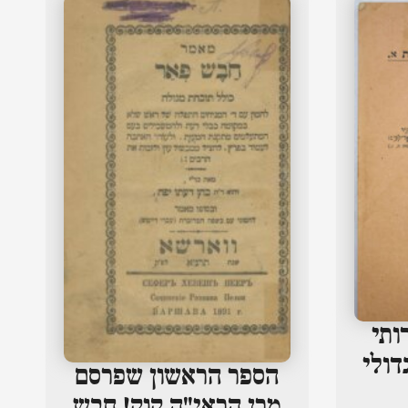
ותי
דולי
הספר הראשון שפרסם
מרן הראי"ה קוק! חבש