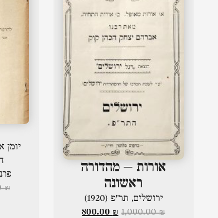
יומן א
ה
אורות – מהדורה
פרנק
ראשונה
0
₪
ירושלים, תר"פ (1920)
800.00
₪
1,000.00
₪