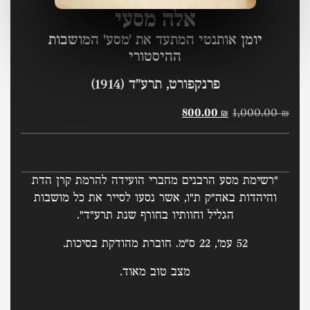
אלה מסעי
יומן אותנטי המתעד את 'מסע' המושבות
ההיסטורי
פרנקפורט, תרע"ד (1914)
800.00
₪
1,000.00
₪
המלאי אזל
"רשימת מסע הרבנים מחברי הועידה להרמת קרן הדת
והיהדות באה"ק ת"ו, אשר נסעו לסייר את כל מושבות
הגליל וחוותיו בחורף שנת תרע"ד".
52 עמ', 22 ס"מ. חוברת מהודקת בסיכות.
מצב טוב מאוד.