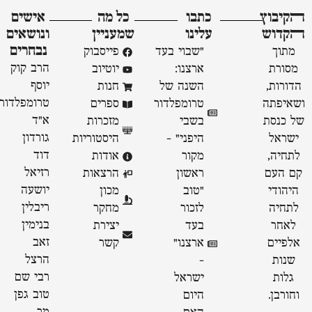
ﬣקיבוץ
כתבו
כל מה
אישים
ﬣקדוש
עלינו
שמעניין
ונושאים
נבחרים
מתוך
"שבוי בעד
פייסבוק
הרב קוק
מסורת
ארצנו:
יוטיוב
יוסף
הדורות,
השנה של
חנות
טרומפלדור
ושאיפתה
טרומפלדור
ספרים
א״ד
של כנסת
בשבי
מזכרות
גורדון
ישראל
היפני" -
היסטוריות
דוד
לתחיה,
מקור
אודות
רזיאל
קם העם
ראשון
הרצאות
יושעה
היהודי
״טוב
מכון
ריבלין
לתחיה
לזכור
מחקר
בנימין
לאחר
בעד
יצירת
זאב
אלפיים
ארצנו״
קשר
הרצל
שנות
-
רבי שם
גלות
ישראל
טוב גפן
וחורבן.
היום