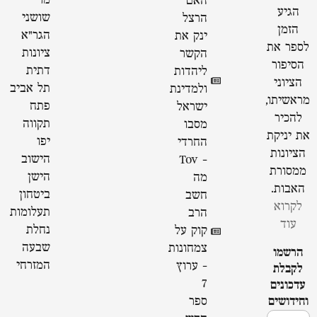
מר
האם
הגיע
שושני
הרצל
הזמן
הגר"א
ינק את
לספר את
ציונות
הקשר
הסיפור
דתית
ליהדות
הציוני
תל אביב
ולמדינת
מראשיתו,
פתח
ישראל
להכיר
תקווה
מסבו
את יניקת
יפו
החרדי
הציונות
הישוב
- Tov
ממסורת
הישן
מה
האבות.
ביטחון
חשב
לקרוא
תעלומות
הרב
עוד
נחלת
קוק על
שבעה
צמחונות
הרשמו
המזרחי
- ערוץ
לקבלת
7
עדכונים
וחידושים
ספר