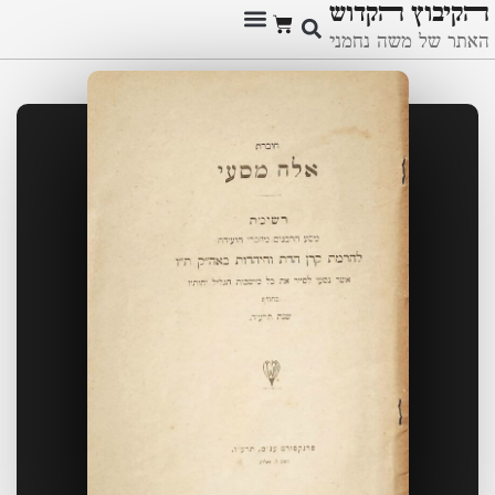
ﬣקיבוץ ﬣקדוש
האתר של משה נחמני