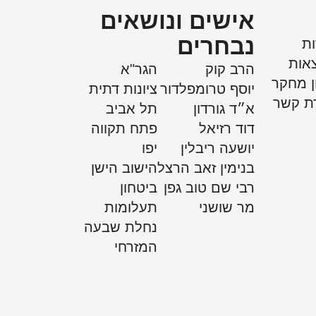
אישים ונושאים
נבחרים
ות
אות
הרב קוק
הגר"א
ן מחקר
יוסף טרומפלדור
ציונות דתית
רת קשר
א״ד גורדון
תל אביב
דוד רזיאל
פתח תקווה
יושעה ריבלין
יפו
בנימין זאב הרצל
הישוב הישן
רבי שם טוב גפן
ביטחון
מר שושני
תעלומות
נחלת שבעה
המזרחי