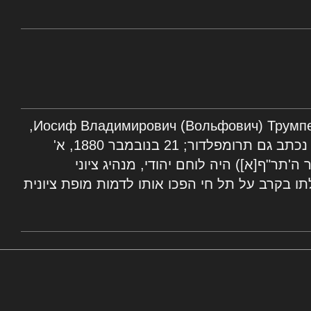
יוסף (אוסיה) טרוּמְפֶּלְדוֹר (ברוסית: Иосиф Владимирович (Вольфович) Трумпельдор,
"יוסף ולדימירוביץ' (ווֹלפוביץ') טרומפלדור", נכתב גם תרומפלדור; 21 בנובמבר 1880, א'
 1 במרץ 1920, י"ב באדר ה'תר"ף[א]) היה לוחם יהודי, מנהיג ציוני
ילתו בקרב על תל חי הפכו אותו לדמות מופת ציונית