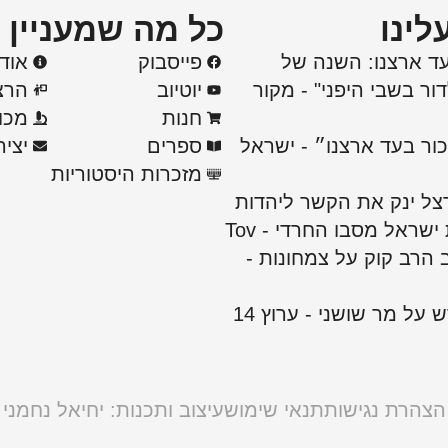
לינו
כל מה שמעניין
עד ארצנו: השנה של
פייסבוק
אוד
ור בשבי היפני" - מקור
יוטיוב
הרצ
חנות
מכו
כור בעד ארצנו״ - ישראל
ספרים
יצי
מזכרות היסטוריות
ל ינק את הקשר ליהדות
ישראל מסבו החרדי - Tov
הרב קוק על צמחונות -
על מר שושני - ערוץ 14
הצהרת נגישות
תנאי שימוש
עיצוב ותכנות: יחיאל נחמני