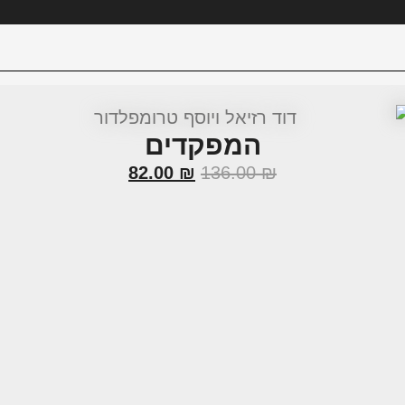
המפקדים
82.00
₪
136.00
₪