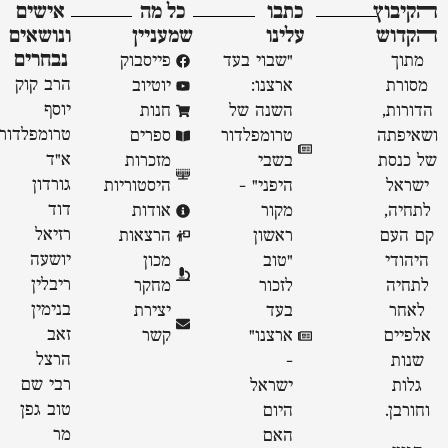
ﬣקיבוץ
כתבו
כל מה
אישים
ﬣקדוש
עלינו
שמעניין
ונושאים
נבחרים
מתוך
"שבוי בעד
פייסבוק
הרב קוק
מסורת
ארצנו:
יוטיוב
יוסף
הדורות,
השנה של
חנות
טרומפלדור
ושאיפתה
טרומפלדור
ספרים
א״ד
של כנסת
בשבי
מזכרות
גורדון
ישראל
היפני" -
היסטוריות
דוד
לתחיה,
מקור
אודות
רזיאל
קם העם
ראשון
הרצאות
יושעה
היהודי
״טוב
מכון
ריבלין
לתחיה
לזכור
מחקר
בנימין
לאחר
בעד
יצירת
זאב
אלפיים
ארצנו״
קשר
הרצל
שנות
-
רבי שם
גלות
ישראל
טוב גפן
וחורבן.
היום
מר
האם