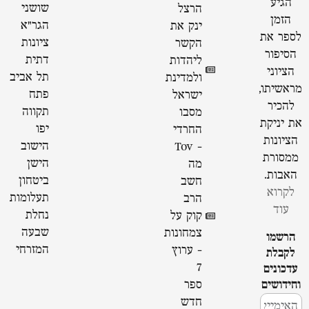
הגיע
שושני
הרצל
הזמן
הגר"א
ינק את
לספר את
ציונות
הקשר
הסיפור
דתית
ליהדות
הציוני
תל אביב
ולמדינת
מראשיתו,
פתח
ישראל
להכיר
תקווה
מסבו
את יניקת
יפו
החרדי
הציונות
הישוב
- Tov
ממסורת
הישן
מה
האבות.
ביטחון
חשב
לקרוא
תעלומות
הרב
עוד
נחלת
קוק על
שבעה
צמחונות
הרשמו
המזרחי
- ערוץ
לקבלת
7
עדכונים
וחידושים
ספר
חדש