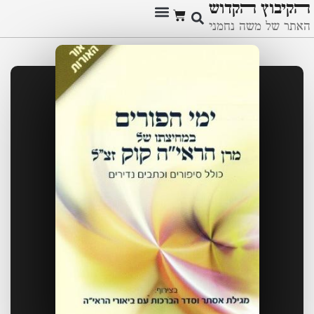
ﬣקיבוץ ﬣקדוש
האתר של משה נחמני