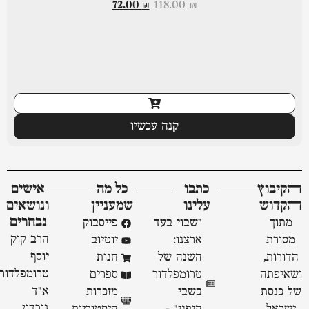
72.00
₪
118.00
₪
קנה עכשיו
ﬣקיבוץ
כתבו
כל מה
אישים
ﬣקדוש
עלינו
שמעניין
ונושאים
נבחרים
מתוך
"שבוי בעד
פייסבוק
הרב קוק
מסורת
ארצנו:
יוטיוב
יוסף
הדורות,
השנה של
חנות
טרומפלדור
ושאיפתה
טרומפלדור
ספרים
א״ד
של כנסת
בשבי
מזכרות
גורדון