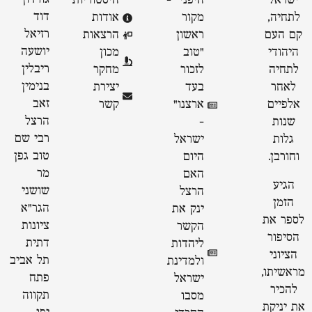
ישראל
היפני" -
היסטוריות
דוד
לתחיה,
מקור
אודות
רזיאל
קם העם
ראשון
הרצאות
יושעה
היהודי
״טוב
מכון
ריבלין
לתחיה
לזכור
מחקר
בנימין
לאחר
בעד
יצירת
זאב
אלפיים
ארצנו״
קשר
הרצל
שנות
-
רבי שם
גלות
ישראל
טוב גפן
וחורבן.
היום
מר
האם
הגיע
שושני
הרצל
הזמן
הגר"א
ינק את
לספר את
ציונות
הקשר
הסיפור
דתית
ליהדות
הציוני
תל אביב
ולמדינת
מראשיתו,
פתח
ישראל
להכיר
תקווה
מסבו
את יניקת