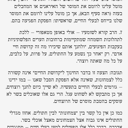
מוטל עלינו לרומם את המוסר של האיראנים או המחבלים
בעזה (ראה סעיף הבא), אך כן מוטל עלינו לרומם את המוסר
שלנו בייחס לבעלי החיים, שראשיתו: הפסקת הפגיעה בהם.
7. הרב קורא לשומעיו – אולי באופן מטאפורי – ללכת
לתהלוכות השמחה שמתקיימות ברחובות הערים הפלשתיניות
בעקבות הפיגועים, "ולחנך אותם שיכירו מה זה קדושת חיי
אדם". רק "אחר כך נשמע על החתולים, על פרות, על כלבים,
על כל מה שאתה רוצה".
תגובה: הצעה זו בדבר החינוך ל"קדושת החיים" אינה קשורה
כלל לצמחונות, שאינה אלא הפסקת הסבל שאנו – במו ידינו
– גורמים לבעלי החיים בתעשיה. לא שייך כיום לחנך רוצחים,
אך כן מתבקש לא לשחוט עגל. הרי גם אלו שאוכלים בשר לא
עוסקים בהטבת מוסרם של הרוצחים.
כמו כן אין כל קשר בין "צמחונות" לבין חתולים. אחוז מגדלי
החתולים אינו גבוה אצל הצמחונים מאצל אוכלי בשר.
אדרבה, בדרך כלל אלו הפעילים למען בעלי חיים – מתנגדים