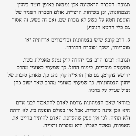
תגובה: הסברה הראשונה אכן נמצאת באופן דומה ב'חזון
הצמחונות', וכן בשיחות הרצי"ה. אולם הסברה השניה של
הוספת חטא על פשע לא נזכרת שם. (אם זה פשע, זה אסור
גם בלי החטא הנוסף.)
3. הרב קובע שיש בצמחונות ובדיבורים אודותיה "אי
מוסריות", ושכך "סוברת התורה".
תגובה: רבינו הרב צבי יהודה קוק נמנע מאכילת בשר,
מטעמים מוסריים, בימות החול. כך שמעתי באוזניי מהרב
יהושע צוקרמן. גם מרן הראי"ה קוק נהג כך, מאותן סיבות של
"חזון הצמחונות". כך שמעתי באוזניי מהרב שאר ישוב כהן
זצ"ל שגדל על ברכיו.
בוודאי שאם הצמחונות גורמת לאדם להתאכזר לבני אדם –
היא אכן אינה מוסרית. אבל אין בעולם תופעה כזו, לא היתה
ולא תהיה. לכן אין ספק שהעדפת האדם להותיר בחיים את
האפרוח, מאשר לאכלו, היא מוסרית ורצויה.