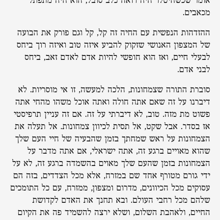
אומר שכשהיטלר היה רואה כלב סובל, הוא היה מתפתל
מכאבים.
ההזדהות הנפשית עם החיה זה קל, קל וגם פורק את הבועה
של המצפון האנושי שזקוק להביע איזה טוב ואיזה רוך ביחס
לבעלי חיים, ואז הוא חופשי להיות אדם לאדם זאב, ביחס
לבני אדם.
סוברת התורה שצמחונות, הלכה למעשה, זו אי מוסריות. לא
דיברנו על זה שאם אתה חולה ואתה אוכל משהו מהחי אתה
פשוט מת מזה. טוב, לא דיברתי על זה. אם זה עניין תרפיסטי
אז בסדר. אבל שקט, אל תסית לכיוון צמחונות. אל תעלה את
הצמחונות על ראש שמחתך בזמן שהבעיה של חיי העם שלך
שהוא מאויים ברגע זה, אתה ישראלי, אם אתה מדבר על
הצמחונות בזמן שהעם שלך מאוים בהשמדה ברגע זה, לא על
ידי גורם מטורף אחד שם במזרח, אלא מכל הצדדים, בזה הם
עסוקים מכל הכיוונים, מדרום ומצפון, ממזרח, עם כל התומכים
שלהם מכל רחבי העולם. ובא תחנך את האדם לקדושת
החיים, ולאהבת השלום, ושלא ירצה להשמיד פה את הקיום