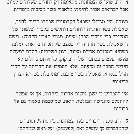
4. הרב טוען שהצמחונות מתאימה רק לחולים שעלולים למות.
אבל לבריאים אסור להימנע מלאכול בשר מסיבות מוסריות.
תגובה: היו מגדולי ישראל הקדמונים שכתבו בדיוק להפך,
שאכילת בשר הותרה "לחולים ולחלשים בלבד" (כלשונו של
המקובל רבי מרדכי הכהן מצפת, מגורי האר"י הקדוש). גישה
זו שאכילת בשר הותרה רק במצב של הכרח בריאותי (מלבד
כשהיא במסגרת אכילת מצווה, כגון בשבתות) חוזרת למעשה
מעשר פעמים בכתביו של הרב קוק. כל אותם גדולים לא
חידשו הסבר זה מדעתם, אלא הסמיכו את דבריהם על דברי
חז"ל בגמרא, שאכילת בשר מובנת ומתקבלת כשהיא לצורך
בריאותי.
אין להכחיש כי ישנן גישות אחרות ביהדות, אך אי אפשר
להתעלם מהגישה הבולטת הזאת, שמוסכמת כאמור גם על
רבותינו.
5. הרב מכנה דיבורים בעד צמחונות כ"הסתה", וסוברים
שהמדברים כך עושים זאת (לפעמים) "על ראש שמחתם".