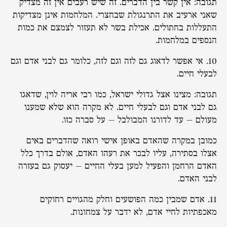
תגובה: אין קשר בין הדברים. זה שיש רעבים אין זה מצדיק
שאני ארעיב את התרנגולת שבחצרי. המלחמות אינן מצדיקות
התעללות בחתולים. אכילת בשר לא תעזור לצמצם את כמות
הנספים במלחמות.
10. אי אפשר לדאוג גם לזה וגם לזה, כלומר גם לבני אדם וגם
לבעלי חיים.
תגובה: מצינו אצל גדולי ישראל, כמו רבי אריה לוין, שדאגו
גם לבני אדם וגם לבעלי חיים. לא מקרה הוא שלא שמענו
מעולם – עד לדורנו המבולבל – על סברה כזו.
כמובן במקרה שהאדם באופן אישי רואה שהדברים באים
אצלו בסתירה, עליו לבכר את רעהו האדם, אולם בדרך כלל
האדם הרחמן והפעיל למען בעלי החיים – יעסוק גם בעזרה
לבני האדם.
11. אדם שמבין כמה הפושעים וחלק מהגויים רחוקים
מאכפתיות לחיי אדם, לא ידבר על צמחונות.