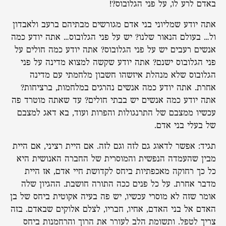
באדם לרע לו, על פני הגלובוס?!
אתה יודע שמליוני בני אדם מגורשים מבתיהם ברעב ולאבדון
ול… בעולם הנאור שלנו? יש על פני הגלובוס… אתה יודע כמה
אנשים רעבים יש על פני הגלובוס? אתה יודע כמה חולים על
פני הגלובוס ישנם? אתה יודע שקשה למצוא מדינה על פני
הגלובוס שלא מנהלת איזשהו חשבון מלחמתי עם מדינה
אחרת. אתה יודע כמה אנשים נהרגים במלחמות, ברציחות?
אתה יודע כמה אנשים יש בבתי חולים? עד שאתה מוטרד פה
עכשיו ממצבם של התרנגולות והפרות ועוד, בא דאג למצבם
של בעלי בני אדם.
תגיד: אפשר לדאוג גם לזה וגם לזה. אם היית רציני, אם היית
מבין שהעמדה הנפשית והמוסרית של החברה האנושית היא
כל כך רחוקה מאכפתיות ביחס לקדושת חיי אדם, אז היית
מדבר אחרת. על כל פנים ככה התורה חושבת. ההגיון שלה
אומר שזה לא מוסרי עכשיו, יש פה בעיה אקוטית ביחס של בן
האדם אל בני האדם, אחיו, חבריו, לצלם אלוקים שבאדם. בזה
צריך לטפל. ותשומת הלב לעורר את הרוך והרחמנות ביחס