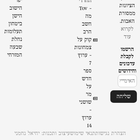
יפו
החרדי
הציונות
הישוב
- Tov
ממסורת
הישן
מה
האבות.
ביטחון
חשב
לקרוא
תעלומות
הרב
עוד
נחלת
קוק על
שבעה
צמחונות
הרשמו
המזרחי
- ערוץ
לקבלת
7
עדכונים
וחידושים
ספר
חדש
על
מר
שליחה
שושני
-
ערוץ
14
הצהרת נגישות
תנאי שימוש
עיצוב ותכנות: יחיאל נחמני