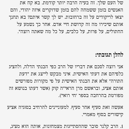
של העם שלך. זה בעיה הרבה יותר קודמת. בא קח את
האנשים בזמן ששמחה להם בזמן שדוקרים איזה יהודי, והם
יצאו לריקודים על זה ברחובות. יש לך קשר איתם? בא תחנך
אותם שיכירו מה זה קדושת חיי אדם. אחר כך נשמע על
החתולים, על פרות, על כלבים, על כל מה שאתה רוצה".
להלן תגובתי:
אני רוצה לסכם את דבריו של הרב כפי הבנתי הדלה, ולהציג
כלפיהם את דעתי האישית. איני מבקש לייצג את "דעת
התורה" אלא את הבנתי האישית על פי מקורות מפורשים
אותם אציג, ובראשם מרן הראי"ה קוק (אשר דעתו בנושא זה
מפורטת בהרחבה בספר 'חי רואי').
אעשה זאת סעיף אחר סעיף. למעוניינים להרחיב בסוגיה אציע
קישורים בסוף מאמרי.
1. הרב קלנר סובר שההסתייגות מצמחונות, אותה הוא מציג,