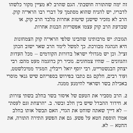
זה "מה שהתורה חושבת". הגם שהרב לא מציין מקור כלשהו
לדבריו, יש להניח שהוא מסתמך על דברי רבו הראי"ה קוק.
הרב לא מזכיר שישנן שיטות אחרות מלבד הרב קוק, או
שבדעת הרב קוק עצמו אפשריות הבנות אחרות.
תגובה: יש מרבותינו שהבינו שלפי הראי"ה קוק הצמחונות
היא הנהגה מבורכת. כך למשל לימד הרב שאר ישוב הכהן
זצ"ל. וכן יש מגדולי ישראל בדורות הקודמים – מכל העדות
והגוונים – שהיו צמחונים. נזכיר רק כדוגמה מעט מהם: רבי
יצחק הבנשטרייט, רבי יוסף יואל ריבלין, המגיד ממיכלשטט,
ועוד רבים, חלקם גם כתבו בפירוש בספריהם שיש גנאי מוסרי
באכילת בשר ושראוי להימנע ממנה.
2. הרב מסביר את הטעם של איסור בשר בחלב בשתי צורות:
א. חידוד ההבדל שיש בין חלב ובשר. ב. "הרצחת וגם לעסת"
– לא דייך שאתה שוחט את הגדי, האם תבשל אותו בחלב
אמו? הוספת חטא על פשע. גם את הפשע התירה התורה, את
החטא – לא.