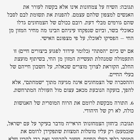
תגובה: השיח על צמחונות אינו אלא בקשה לעורר את
האנשים למצפון שלהם עצמם. להפנות את תשומת לבם לסבל
שהם גורמים מבלי דעת. רובם ככולם של הצמחונים גדלו
כאוכלי בשר, וביום שנפקחו עיניהם הבינו מה מחיר המזון מן
החי – הפסיקו לאוכלו, על פי מצפונם האישי.
אם יש כיום "הסתה" (כלומר עידוד לפגוע ביצורים חיים) זו
התעמולה שמנהלת תעשיית המזון מן החי, בשיתוף מועצת
החלב, הקוראת לצרוך מוצרים שכאלה, על חשבון חייהם של
בעלי החיים.
וההסברה של הצמחונים אינה מגיעה מתוך "שמחתם", אלא
להפך, בזעקה הנובעת מכאב עצום מול העוולה המתרחשת.
6. התורה מבקשת לרומם את הרוח המוסרית של האנושות
כולה, לא רק של היהודי.
תגובה: ב'חזון הצמחונות' הראי"ה מדבר בעיקר על עם ישראל,
ש(כמעט) רק עליו מוטלות המצוות שתפקידן לרומם את
המוסר כלפי בעלי החיים. חשוב להבהיר זאת כדי להבין שלא