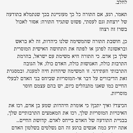
לחלב.
תאמר, רגע, אם התורה כל כך מעוניינת בכך שנתמלא בתודעה
של "רצחת וגם לעסת", פשוט שתגיד התורה: אסור לאכול
בשר! זה רצח!
כן, חושבת התורה שהמשימה שלנו כיהדות, זה לא בראש
ובראשונה לפרגן או לפתח את התחושה האישית המוסרית
שלך בן אדם. כי התורה היא משימת עם ישראל, בהרמת
התרבות כולה, האנושות כולה, האדם כולו, אל הגובה
התרבותי העתידני. זו המשימה שיהדות חיה למענה. ובמסגרת
זאת הדיבורים על דבר אי-המוסריות שביחס בני האדם לבעלי
החיים כמו שאנו מתנהלים כיום, יש בהם עצמם חוסר
מוסריות.
הכיצד? ואיך יתכן? כי אומרת היהדות: שמע בן אדם, רכז את
האיכויות המוסריות שלך, רכז את המאמצים התרבותיים שלך,
בבניית התודעה של האדם בייחס לאדם. קדושת החיים…
אתה יודע כמה אנשים ברגע זה הם נשלטים בשלטון האדם