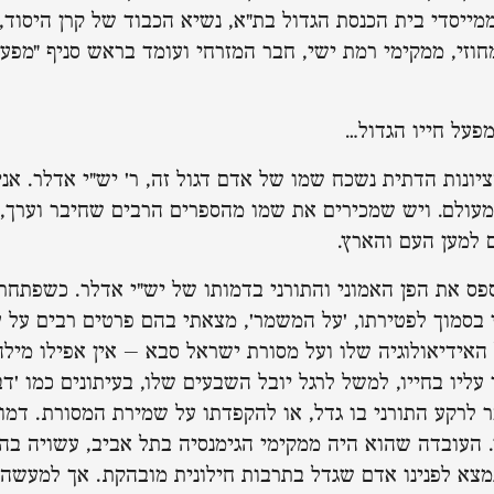
מייסדי בית הכנסת הגדול בת"א, נשיא הכבוד של קרן היסוד
וזי, ממקימי רמת ישי, חבר המזרחי ועומד בראש סניף "מפעל
מפעל חייו הגדול…
יונות הדתית נשכח שמו של אדם דגול זה, ר' יש"י אדלר. אני
עולם. ויש שמכירים את שמו מהספרים הרבים שחיבר וערך, 
 למען העם והארץ.
ס את הפן האמוני והתורני בדמותו של יש"י אדלר. כשפתחתי
בסמוך לפטירתו, 'על המשמר', מצאתי בהם פרטים רבים על ע
 האידיאולוגיה שלו ועל מסורת ישראל סבא – אין אפילו מילה
ליו בחייו, למשל לרגל יובל השבעים שלו, בעיתונים כמו 'דב
כר לרקע התורני בו גדל, או להקפדתו על שמירת המסורת. דמו
ן. העובדה שהוא היה ממקימי הגימנסיה בתל אביב, עשויה בה
צא לפנינו אדם שגדל בתרבות חילונית מובהקת. אך למעשה,