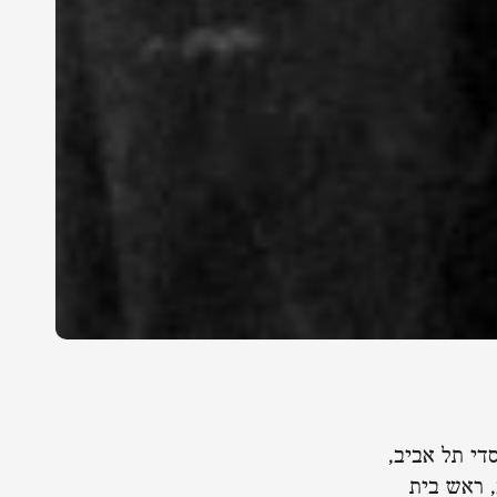
די תל אביב,
, ראש בית