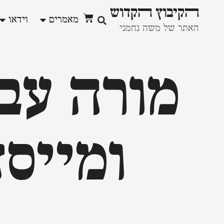
ﬣקיבוץ ﬣקדוש
מאמרים
וידאו
האתר של משה נחמני
מורה עבר
ומייסד