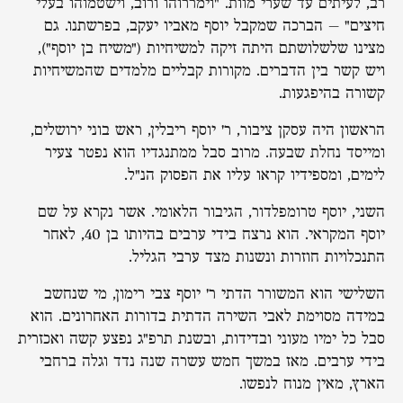
רב, לעיתים עד שערי מוות. "וימררוהו ורוב, וישטמוהו בעלי
חיצים" – הברכה שמקבל יוסף מאביו יעקב, בפרשתנו. גם
מצינו שלשלושתם היתה זיקה למשיחיות ("משיח בן יוסף"),
ויש קשר בין הדברים. מקורות קבליים מלמדים שהמשיחיות
קשורה בהיפגעות.
הראשון היה עסקן ציבור, ר' יוסף ריבלין, ראש בוני ירושלים,
ומייסד נחלת שבעה. מרוב סבל ממתנגדיו הוא נפטר צעיר
לימים, ומספידיו קראו עליו את הפסוק הנ"ל.
השני, יוסף טרומפלדור, הגיבור הלאומי. אשר נקרא על שם
יוסף המקראי. הוא נרצח בידי ערבים בהיותו בן 40, לאחר
התנכלויות חוזרות ונשנות מצד ערבי הגליל.
השלישי הוא המשורר הדתי ר' יוסף צבי רימון, מי שנחשב
במידה מסוימת לאבי השירה הדתית בדורות האחרונים. הוא
סבל כל ימיו מעוני ובדידות, ובשנת תרפ"ג נפצע קשה ואכזרית
בידי ערבים. מאז במשך חמש עשרה שנה נדד וגלה ברחבי
הארץ, מאין מנוח לנפשו.