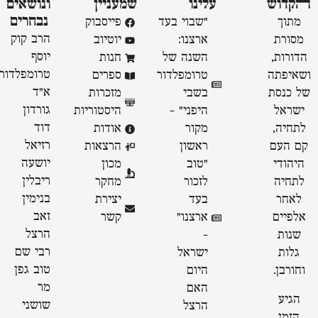
ﬣקדוש
עלינו
שמעניין
ונושאים
נבחרים
מתוך
"שבוי בעד
פייסבוק
הרב קוק
מסורת
ארצנו:
יוטיוב
יוסף
הדורות,
השנה של
חנות
טרומפלדור
ושאיפתה
טרומפלדור
ספרים
א״ד
של כנסת
בשבי
מזכרות
גורדון
ישראל
היפני" -
היסטוריות
דוד
לתחיה,
מקור
אודות
רזיאל
קם העם
ראשון
הרצאות
יושעה
היהודי
״טוב
מכון
ריבלין
לתחיה
לזכור
מחקר
בנימין
לאחר
בעד
יצירת
זאב
אלפיים
ארצנו״
קשר
הרצל
שנות
-
רבי שם
גלות
ישראל
טוב גפן
וחורבן.
היום
מר
האם
הגיע
שושני
הרצל
הזמן