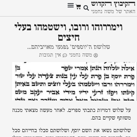
ﬣקיבוץ ﬣקדוש
האתר של משה נחמני
וימררוהו ורובו, וישטמהו בעלי
חיצים
שלושת ה'יוספים' נפגעו מאויביהם...
משה נחמני
אין תגובות
על שלוש דמויות כתבתי ספרים. לאחר מעשה מצאתי מכנה
משותף שקיים בהם.
שלושתם נשאו את השם יוסף, ושלושתם סבלו בחייהם סבל