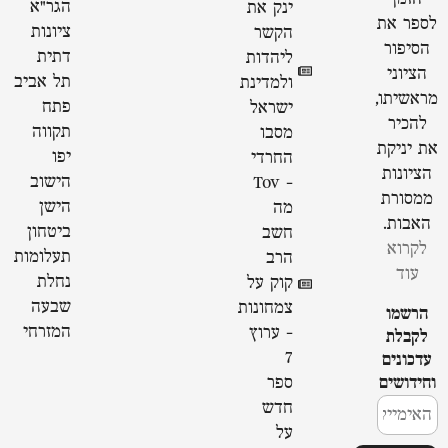
הגר"א
ינק את
לספר את
ציונות
הקשר
הסיפור
דתית
ליהדות
הציוני
תל אביב
ולמדינת
מראשיתו,
פתח
ישראל
להכיר
תקווה
מסבו
את יניקת
יפו
החרדי
הציונות
הישוב
- Tov
ממסורת
הישן
מה
האבות.
ביטחון
חשב
לקרוא
תעלומות
הרב
עוד
נחלת
קוק על
שבעה
צמחונות
הרשמו
המזרחי
- ערוץ
לקבלת
7
עדכונים
וחידושים
ספר
חדש
על