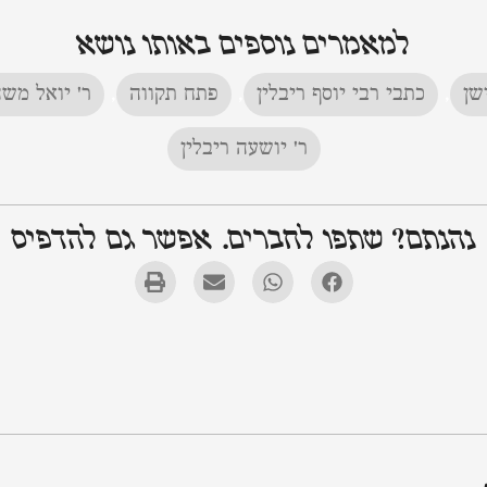
למאמרים נוספים באותו נושא
שן
,
כתבי רבי יוסף ריבלין
,
פתח תקווה
,
ר' יואל משה
ר' יושעה ריבלין
נהנתם? שתפו לחברים. אפשר גם להדפיס