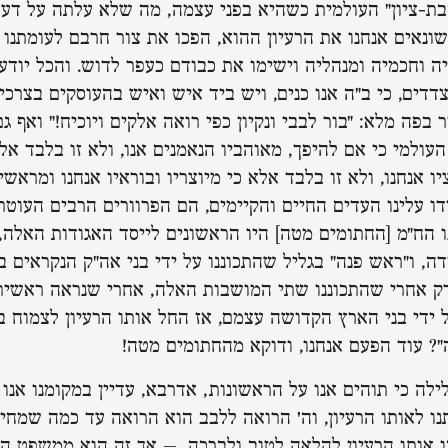
בת-ציון" העולמית כשהיא בפני עצמה, מה שלא עלתה על דעתנ
ונאים אנחנו את הרעיון ההוא, הפכו את צור חרבם לעומתנו ו
ה וחכמיה ומנהליה וישימו את כבודם כעפר לדוש. והכל יודעי
דים, כי ב"ה אנו כנים, ויש ביד איש ואיש בהעוסקים בצרכי
 בפה מלא: "בור לבבי ונקיון כפי רואה אלקים ויוכיח!" ואף ג
 העולמי כי אם להיפך, מאוהביו הנאמנים אנו, ולא זו בלבד אל
ו אנחנו, ולא זו בלבד אלא כי מיוצריו ובוראיו אנחנו ומראשי
דו עלינו העדים החיים והקיימים, הם הפרוורים הרבים העוטר
 הח"מ [החתומים מטה] היו הראשונים לייסד האגודות האלה,
ה, ו"ראש פנה" בגליל שהתכוננו על ידי בני אה"ק הנקראים 
רק אחרי שהתכוננו שתי המושבות האלה, אחרי שנראה ראשי
 ידי בני הארץ הקדושה עצמם, אז החל אותו הרעיון לצמוח בח
"? עוד הפעם אנחנו, ודוקא מהחתומים מטה!
לה כי תוהים אנו על הראשונות, אדרבא, עדיין במקומנו אנו 
תנו לאותו הרעיון, וה' הרואה ללבב הוא הרואה עד כמה שמחי
אותו הרעיון להלאה לטוב ולברכה. – אך זה הוא ממשפט ה