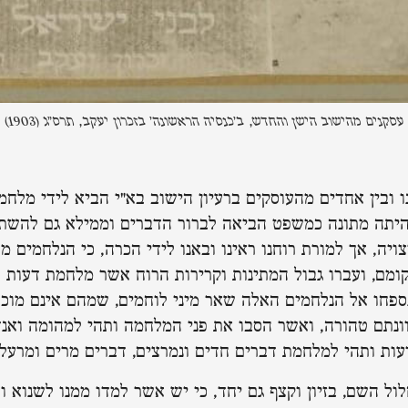
עסקנים מהישוב הישן והחדש, ב'כנסיה הראשונה' בזכרון יעקב, תרס"ג (1903)
ו ובין אחדים מהעוסקים ברעיון הישוב בא"י הביא לידי מלח
היתה מתונה כמשפט הביאה לברור הדברים וממילא גם להשת
ה, אך למורת רוחנו ראינו ובאנו לידי הכרה, כי הנלחמים מ
ומם, ועברו גבול המתינות וקרירות הרוח אשר מלחמת דעות כ
נספחו אל הנלחמים האלה שאר מיני לוחמים, שמהם אינם מוכ
וונתם טהורה, ואשר הסבו את פני המלחמה ותהי למהומה ואנ
ות ותהי למלחמת דברים חדים ונמרצים, דברים מרים ומרעלי
ול השם, בזיון וקצף גם יחד, כי יש אשר למדו ממנו לשנוא ו