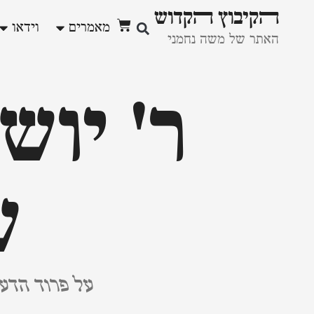
ﬣקיבוץ ﬣקדוש
מאמרים
וידאו
האתר של משה נחמני
ר' יוש
ש
על פרוד הדעו