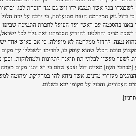
לשכנגדו בכל אשר תמצא ידו ויש גם נגד הוכחת לבו, ובראותנ
 כי גדול נזק המלחמה הזאת מתועלתה, כי ירבה על ידה חלול
 באנו בהסכמה עם ראשי ועד הפועל לחברת התמיכה שביפו ו
 לשבת מריב והחלטנו להודיע הסכמתנו זאת גלוי לכל ישראל,
הוא נמנה: לחדול ממלחמה לא מועילה, כי אם כאיש אחד יש
קצוע טובת הכלל שהוא עוסק בו, להרימו ולשכללו עד מקום 
ות לשפר מעשיו לבלתי תת תואנה לתלונות ולמחלוקות, ובכן 
 [מכתבי העת] מאיזה דגל וצבע שהם כי לא יתנו מקום מעתה 
הנרגנים מעוררי מדנים, אשר ניחא להו במחלוקת ומהומה למע
ים העכורים, והכול על מקומו יבא בשלום.
רנ"ו].