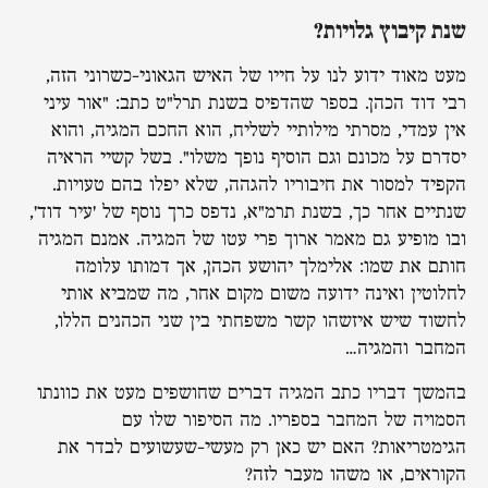
שנת קיבוץ גלויות?
מעט מאוד ידוע לנו על חייו של האיש הגאוני-כשרוני הזה,
רבי דוד הכהן. בספר שהדפיס בשנת תרל"ט כתב: "אור עיני
אין עמדי, מסרתי מילותיי לשליח, הוא החכם המגיה, והוא
יסדרם על מכונם וגם הוסיף נופך משלו". בשל קשיי הראיה
הקפיד למסור את חיבוריו להגהה, שלא יפלו בהם טעויות.
שנתיים אחר כך, בשנת תרמ"א, נדפס כרך נוסף של 'עיר דוד',
ובו מופיע גם מאמר ארוך פרי עטו של המגיה. אמנם המגיה
חותם את שמו: אלימלך יהושע הכהן, אך דמותו עלומה
לחלוטין ואינה ידועה משום מקום אחר, מה שמביא אותי
לחשוד שיש איזשהו קשר משפחתי בין שני הכהנים הללו,
המחבר והמגיה…
בהמשך דבריו כתב המגיה דברים שחושפים מעט את כוונתו
הסמויה של המחבר בספריו. מה הסיפור שלו עם
הגימטריאות? האם יש כאן רק מעשי-שעשועים לבדר את
הקוראים, או משהו מעבר לזה?