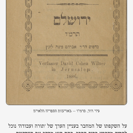
עיר דוד, תרמ"ו – באדיבות הספריה הלאוית
על השקפתו של המחבר בעניין הערך של 'תורה ועבודה' נוכל