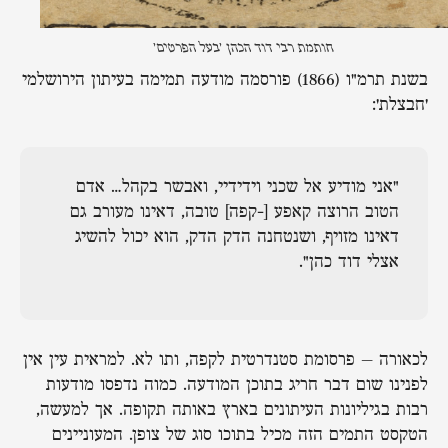
חותמת רבי דוד הכהן 'בעל הפרטים'
בשנת תרמ"ו (1866) פורסמה מודעה תמימה בעיתון הירושלמי
'חבצלת':
"אני מודיע אל שכני וידידיי, ואבשר בקהל… אדם
הטוב הרוצה קאפע [-קפה] טובה, דאינו מעורב גם
דאינו מזויף, ושנטחנה הדק הדק, הוא יכול להשיג
אצלי דוד כהן".
לכאורה – פרסומת סטנדרטית לקפה, ותו לא. למראית עין אין
לפנינו שום דבר חריג בתוכן המודעה. כמוה נדפסו מודעות
רבות בגיליונות העיתונים בארץ באותה תקופה. אך למעשה,
הטקסט התמים הזה מכיל בתוכו סוג של צופן. המעוניינים