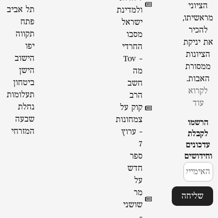
הציוני
תל אביב
ולמדינת
מראשיתו,
פתח
ישראל
להכיר
תקווה
מסבו
את יניקת
יפו
החרדי
הציונות
הישוב
- Tov
ממסורת
הישן
מה
האבות.
ביטחון
חשב
לקרוא
תעלומות
הרב
עוד
נחלת
קוק על
שבעה
צמחונות
הרשמו
המזרחי
- ערוץ
לקבלת
7
עדכונים
וחידושים
ספר
חדש
על
מר
שליחה
שושני
-