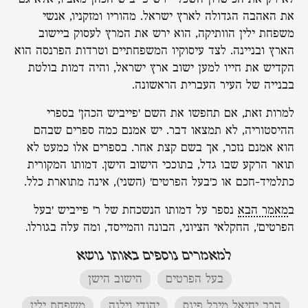
את האהבה הגדולה לארץ ישראל. מהוריו ומזקניו, אנשי
משפחת ילין הוותיקה, הוא ירש את המרץ לעסוק ביישוב
הארץ ובניינה. לצד עיסוקיו המשפחתיים וטרדות הפרנסה הוא
הקדיש את חייו למען ישוב ארץ ישראל, והיה דמות בולטת
בבנייה של העיר העברית הראשונה.
למרות זאת, אם תחפשו את השם 'פייביש הכהן' בספרי
ההיסטוריה, לא תמצאו דבר. יש אמנם כמה ספרים שבהם
הוא אמנם נזכר, אך בשם קצת אחר. בספרים אלו כמעט לא
תואר הרקע שבו גדל, בתוככי הישוב הישן. דמותו המקורית
כתלמיד-חכם או כ'בעל הפרטים' (השני), אינה מתוארת כלל.
ב
מאמר הבא
נספר על דמותו הנשכחת של ר' פייביש 'בעל
הפרטים', החקלאי הציוני, הבונה והמייסד, ומה עלה בגורלו.
למאמרים נוספים באותו נושא
בעל הפרטים
,
הישוב הישן
,
הרב יחיאל מיכל פינס
,
יהודי וילנה
,
משפחת ילין
,