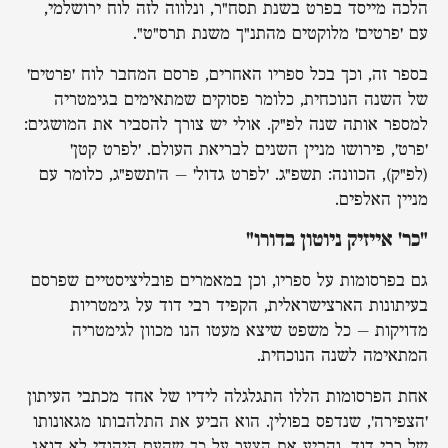
הלכה מייסד בפרט בשנת תסח"ר, ונלווה לזה לוח ירושלמי,
עם 'פרטים' מלוקטים מהתנ"ך משנת תרס"ט".
בספר זה, וכך בכל ספריו האחרים, פרסם המחבר לוח 'פרטים'
של השנה הנוכחית, כלומר פסוקים שמתאימים בגימטריה
למספר אותה שנה לפ"ק. אולי יש צורך להסביר את המושגים:
'פרט', פירושו מניין השנים לבריאת העולם. 'לפרט קטן'
(לפ"ק), הכוונה: תשפ"ג. 'לפרט גדול' – ה'תשפ"ג, כלומר עם
מניין האלפים.
"כר' אייזיק ניוטון בדורו"
גם בפרסומות על ספריו, וכן במאמרים פובליציסטיים שפרסם
בעיתונות הארצישראלית, הקפיד רבי דוד על גימטריות
מדויקות – כל משפט שיצא מעטו הנו מכוון לגימטריה
המתאימה לשנה הנוכחית.
אחת הפרסומות הללו התגלגלה לידיו של אחד מכתבי העיתון
'הצפירה', שנדפס בפולין. הוא הביע את התלהבותו מגאונותו
של רבי דוד, והביע את הצער על כך שהעם היהודי לא דואג