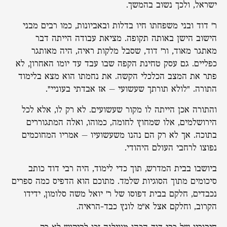
ישראל, ולכך נשוב בהמשך.
ר' דוד ובני משפחתו חיו בדלות ובאביונות, כמו רבים מבני
הישוב הישן באותה תקופה. מציאת עבודה הייתה דבר
מאתגר מאוד, ור' דוד, שסבל מלקות ראיה, היה מאותגר
כפליים. גם עסק טחינת הקפה שבו עבד עד יומו האחרון, לא
פתר את המצב הכלכלי הקשה. את נחמתו הוא מצא בלימוד
התורה. "לולא תורתך שעשועי – אז אבדתי בעוניי".
והתורה אכן הייתה לו מקור שעשועים. לא רק לו, אלא לכל
הירושלמים, אלו שמחוץ לחומה, כמוהו, ואלה המתגוררים
בתוכה. אך לא רק הם נהנו משעשועיו – אמריו המחוכמים
נפוצו לרחבי העולם היהודי.
ביושבו בבית המדרש, תוך כדי לימוד, היה רבי דוד כותב
סיכומים מתוך הסוגיות שלמד. מתוכם הוא הדפיס כמה ספרים
נכבדים, חלקם בבית דפוסו של ר' יואל משה סלומון, ידידו
הקרוב, וחלקם אצל א"מ לונץ כבד-הראיה.