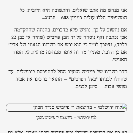
אני מנחש מה אתם שואלים, והתשובה היא חיובית: כל
המשפטים הללו עולים כמניין
653 – תרנ"ג…
אם נחשוב על כך, נרגיש פלא בדברים. בהנחה שההקדמה
אכן נכתבה ואף נוסחה על יד הבן פייביש (שהיה אז כבן 22
בלבד), נצטרך לומר כי הוא ירש את כשרונו הגאוני של אביו!
אם כן הדבר, מעניין מה זה אומר מבחינה מדעית על המוח
האנושי.
דבר כשרונו של פייביש הצעיר החל להתפרסם בירושלים, עד
שהחלו לכנותו "בעל הפרטים" – התואר בו כינו את אביו.
מעשי אבות – סימן לבנים.
לוח ירושלמי – בהוצאת ר' פייביש הכהן
לא רק את הכישרון השכלי ירש פייביש הכהן מאביו, אלא גם