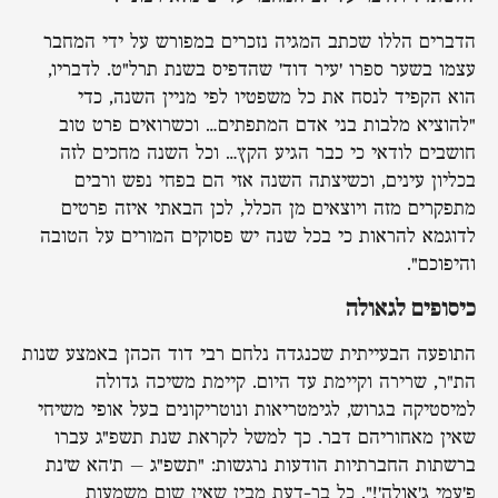
הדברים הללו שכתב המגיה נזכרים במפורש על ידי המחבר
עצמו בשער ספרו 'עיר דוד' שהדפיס בשנת תרל"ט. לדבריו,
הוא הקפיד לנסח את כל משפטיו לפי מניין השנה, כדי
"להוציא מלבות בני אדם המתפתים… וכשרואים פרט טוב
חושבים לודאי כי כבר הגיע הקץ… וכל השנה מחכים לזה
בכליון עינים, וכשיצתה השנה אזי הם בפחי נפש ורבים
מתפקרים מזה ויוצאים מן הכלל, לכן הבאתי איזה פרטים
לדוגמא להראות כי בכל שנה יש פסוקים המורים על הטובה
והיפוכם".
כיסופים לגאולה
התופעה הבעייתית שכנגדה נלחם רבי דוד הכהן באמצע שנות
הת"ר, שרירה וקיימת עד היום. קיימת משיכה גדולה
למיסטיקה בגרוש, לגימטריאות ונוטריקונים בעל אופי משיחי
שאין מאחוריהם דבר. כך למשל לקראת שנת תשפ"ג עברו
ברשתות החברתיות הודעות נרגשות: "תשפ"ג – ת'הא ש'נת
פ'עמי ג'אולה'!". כל בר-דעת מבין שאין שום משמעות