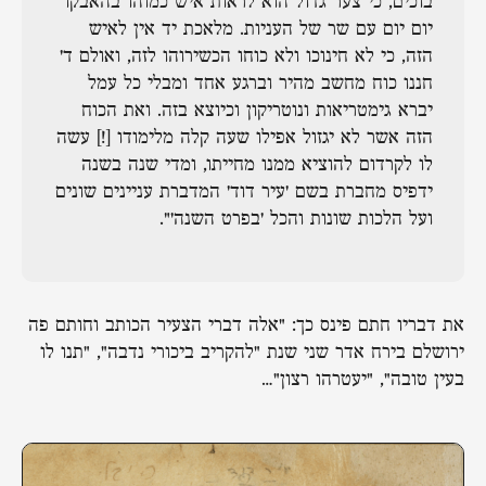
בוכים, כי צער גדול הוא לראות איש כמוהו בהאבקו
יום יום עם שר של העניות. מלאכת יד אין לאיש
הזה, כי לא חינוכו ולא כוחו הכשירוהו לזה, ואולם ד'
חננו כוח מחשב מהיר וברגע אחד ומבלי כל עמל
יברא גימטריאות ונוטריקון וכיוצא בזה. ואת הכוח
הזה אשר לא יגזול אפילו שעה קלה מלימודו [!] עשה
לו לקרדום להוציא ממנו מחייתו, ומדי שנה בשנה
ידפיס מחברת בשם 'עיר דוד' המדברת עניינים שונים
ועל הלכות שונות והכל 'בפרט השנה'".
את דבריו חתם פינס כך: "אלה דברי הצעיר הכותב וחותם פה
ירושלם בירח אדר שני שנת "להקריב ביכורי נדבה", "תנו לו
בעין טובה", "יעטרהו רצון"…