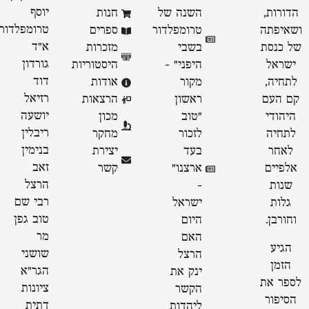
יוסף
הדורות,
השנה של
חנות
טרומפלדור
ושאיפתה
טרומפלדור
ספרים
א״ד
של כנסת
בשבי
מזכרות
גורדון
ישראל
היפני" -
היסטוריות
דוד
לתחיה,
מקור
אודות
רזיאל
קם העם
ראשון
הרצאות
יושעה
היהודי
״טוב
מכון
ריבלין
לתחיה
לזכור
מחקר
בנימין
לאחר
בעד
יצירת
זאב
אלפיים
ארצנו״
קשר
הרצל
שנות
-
רבי שם
גלות
ישראל
טוב גפן
וחורבן.
היום
מר
האם
הגיע
שושני
הרצל
הזמן
הגר"א
ינק את
לספר את
ציונות
הקשר
הסיפור
דתית
ליהדות