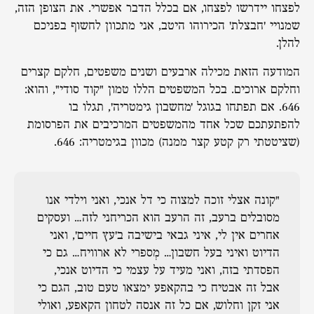
לפצחו יידרשו לפצחו, אם בכלל הדבר אפשרי. את הצופן הזה,
שמנויי 'חבצלת' הכירוהו היטב, אני מתכוון לחשוף בפניכם
להלן.
המודעה הזאת מכילה ארבעים ושנים משפטים, חלקם קצרים
וחלקם ארוכים. בכל המשפטים הללו טמון "קוד סודי", והוא:
646. אם תפתחו בגוגל 'מחשבון גימטריה', תגלו בו
להפתעתכם שכל אחד מהמשפטים המרכיבים את הפרסומת
(שציטטתי רק קטע קצר ממנה) מכוון בגימטריה: 646.
"קונה אצלי זוכה למצוה כי דל אנכי, ואני וילדי אנו
מסובלים ברעב, זה הרעב הוא הכריחני לזה… ועסקים
אחרים אין לי, איני גבאי בישיבה ב'עץ חיים', ואני
הדיוט ואיני בעל חשבון… מְספרי לא ארוויח… גם כי
הפסדתי בזה, ואני מעיד על עצמי כי הדיוט אנכי,
אבל זה אבטיח כי בהקאפע ימצאו טעם טוב, הגם כי
אני זקן וחלוש, אם כל זה אנסה לטחון הקאפע, ואולי