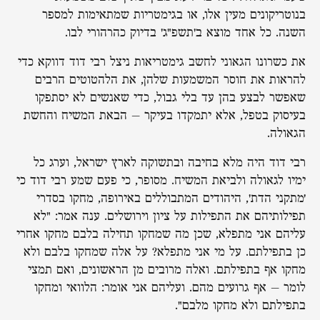
בנוטריקונים מעין אלו, או בגימטריות שמתאימות למספר
השנה. כל אחד מוצא ב'תשפ"ג' בדיוק כהרהורי לבו.
את כשרונו הגאוני לחשב גימטריאות ניצל רבי דוד דווקא כדי
להראות את חוסר המשמעות שלהן, את הלהטוטים הרבים
שאפשר לבצע בהן עד בלי גבול, כדי שאנשים לא יסתפקו
בעיסוק בטפל, אלא יתמקדו בעיקר – הבאת המשיח והחשת
הגאולה.
רבי דוד היה מלא בחיבה ובתשוקה לארץ ישראל, וערג כל
ימיו לגאולה ולביאת המשיח. מסופר, כי פעם שמע רבי דוד כי
'מתקני הדת', היהודים המתבוללים באירופה, מחקו בסדרי
תפילותיהם את התפילות על ציון וירושלים. ענה אמר: "לא
עליהם אני מתפלא, שכן מה שמחקו תחילה בלבם מחקו אחרי
כן בתפילתם. על מי אני מתפלא? על אלה שמחקו בלבם ולא
מחקו אף בתפילתם. ואלה מרובים מן הראשונים, ואם תמצי
לומר – אף גרועים מהם. ועליהם אני אומר: הלוואי ומחקו
בתפילתם ולא מחקו מלבם".