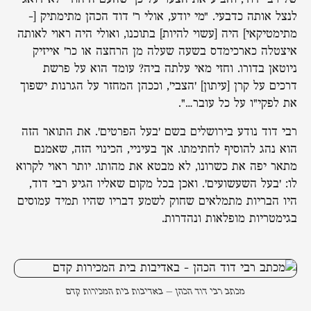
לנצל אותה כדבעי. "מי יודע, אולי ר' דוד הכהן מתימתיק [-
מתימטיקאי] היה [עשוי להיות] בתוכנו, ואולי היה ראוי לאותה
איצטלה כארכימדס בשעה שעלה מן הרחצה או כר' אייזיק
ניוטאן בדורו. וחזי מאי עלתה ביה? עומד הוא על פרשת
דרכים על קרן [עיתון] 'הצבי', וככהן המחזר על הגרנות ישפוך
את לפקי"ו על כל עובר…".
רבי דוד נודע בירושלים בשם 'בעל הפרטים'. את התואר הזה
הוא נהג להוסיף לחתימתו. אך בעיניי, הכינוי הזה, שאמנם
מתאר יפה את כשרונו, לא מבטא את מהותו. יותר ראוי לקרוא
לו: 'בעל השעשועים'. ואכן בכל מקום שאליו הגיע רבי דוד,
היו הבריות מתמלאים שחוק לשמע דבריו שהיו תמיד עמוסים
בגימטריות מופלאות ונהדרות.
מכתב רבי דוד הכהן – באדיבות בית המכירות קדם