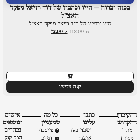
בכוח וברוח – חייו וכתביו של דוד רזיאל מפקד
האצ"ל
חייו וכתביו של דוד רזיאל מפקד האצ"ל
72.00
₪
118.00
₪
קנה עכשיו
ﬣקיבוץ
כתבו
כל מה
אישים
ﬣקדוש
עלינו
שמעניין
ונושאים
נבחרים
מתוך
"שבוי בעד
פייסבוק
הרב קוק
מסורת
ארצנו:
יוטיוב