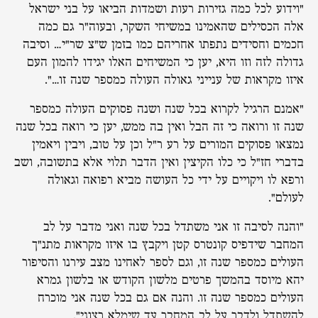
"וידוע לכל כמה גזירות רעות ושמדות הביאו על בני ישראל
אלה הכסילים שהאמינו במשיחי השקר, ובעוה"ר גם כמה
חכמים וחסידים נתפתו אחריהם כמו בזמן ש"צ שר"י… וסיבה
גדולה לזה וזו היא, יען כי המשיחים האלו יגידו להמון העם
איזו מקראות של ענייני גאולה העולה כמספר שנה זו…".
"אמנם הרגיל לקרוא בכל שנה ושנה פסוקים העולה כמספר
שנה זו ורואה כי זה הבל ואין בה ממש, יען כי רואה בכל שנה
נמצאו פסוקים המורים על רע ר"ל וכן על טוב, ויבין ויאמין
בדברי חז"ל כי כלו הקיצין ואין הדבר תלוי אלא בתשובה, ושב
ורפא לו ויקויים על ידי כל העושה מביא רפואה וגאולה
לעולם".
"והנה לסיבה זו אני משתדל בכל שנה ואני מדבר על לב
המחבר שידפיס קונטרס קטן ויקבץ בו איזו מקראות מתנ"ך
העולים כמספר שנה זו, וגם לספר לאחינו מצב עירנו והסיפור
יהא מיוסד בהמשך פרטים מלשון הקודש או בלשון גמרא
העולים כמספר שנה זו. והנה אם גם בכל שנה אני מוכרח
להשתדל ולדבר על לב המחבר עד שימלא רצוני".