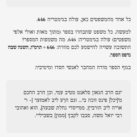
כל אחד מהמשפטים כאן, עולה בגימטריה
646
.
למעשה, כל משפט שתבחרו בספר (מתוך מאות ואולי אלפי
משפטים) עולה בגימטריה: 646. מה משמעות המספר?
התשובה עשויה להישמע לכם מוזרה:
646 = תרמ"ו, השנה שבה
נדפס הספר.
בגוף הספר מודה המחבר לאנשי חסדו ומיטיביו:
"גם הרב הגאון סלאנט מטיב עמי, וכן הרב החכם
מ'[יכל] פינס זוכה בי… וגם הרֵע ליב לאמזער [- ר'
אריה ליב הורביץ, ממייסדי נחלת שבעה], הוא ואהובי
רבי יואל משה, סבבו לקבץ [ממון] בשבילי".