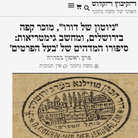
ﬣקיבוץ ﬣקדוש
האתר של משה נחמני
מזכרות היסטוריות
"ניוטון של דורו", מוכר קפה
בירושלים, ומחשב גימטריאות:
סיפורו המדהים של 'בעל הפרטים'
פרק ראשון בסדרה
משה נחמני
אין תגובות