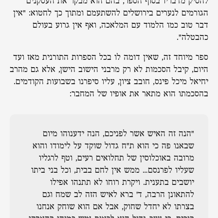
להסיק מדבריו בסוף הספר, בהם הוא מבקר את העסקנים
הגורמים לנערים בירושלים להשתעמם ומתוך כך לחטוא: "אין
דבר טוב כמו הלמוד עם המלאכה, ואף אין גרוע בעולם
כהבטלה".
ספר מיוחד זה, שאין דומה לו בכל הספרות התורנית מאז ועד
היום, קיבל הסכמות לא רק מרבני הישוב הישן, אלא גם מהרב
יחיאל מיכל פינס, חובב ציון, עליו סיפרנו בשבועות הקודמים.
בהסכמתו הוא מתאר את אופיו של המחבר:
"הנה זה האיש אשר לפניכם, הנה ידענוהו מיום
שבאנו פה כי הוא ת"ח גדול שוקד על לימודו והוא
מרובה באוכלוסין של תחלואים רעים, וטף לרגליו
שעליו לפרנסם… ממש אין לחם בבית, וכל בני ביתו
יושבים בתענית. ויקרת רוחו לא תתנהו אפילו
להתאונן הרבה, ד' ברא לאיש הזה לב שמח וגם
בצרתו לא יחדל שחוק, אבל אם הוא שוחק אנחנו