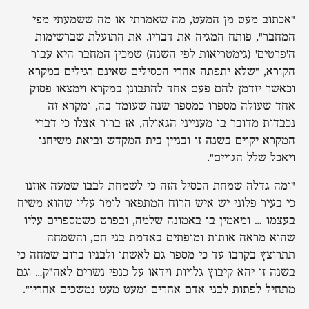
"אכתוב מעט מן המעט, מה שאמרתי או מה ששמעתי מפי
המחבר", פותח המגיה את דבריו. את התועלת שברשימות
ה'פרטים' (גימטריאות לפי השנה) שמכין המחבר היא עבור
הקורא, "שלא יתפתה אחרי הכסילים שאינם רגילים במקרא
וכאשר יזדמן להם פעם אחד להתבונן במקרא וימצאו פסוק
אחד שעולה מספרו כמספר שנה שעומד בה, ומקרא זה
נכבדות מדובר בו מענייני הגאולה, אז ברור אצלו כי דברי
המקרא יקוים בשנה זו ובניין בית המקדש וביאת משיחנו
ויאכל שלל הגויים".
"ומה גדלה שמחת הכסיל הזה כי לשמחת לבבו שמעה אוזנו
כי בעיר פלוני יש איש הרוח המתפאר לומר עליו שהוא משיח
בעצמו … ומאמין בו באמונה שלמה, ובפרט כשמספרים עליו
שהוא מראה אותות ומופתים באדמת בני חם, והשמחה
תתרוצץ בקרבו עד כי מספר גם לאשתו ולבניו ברוב שמחה כי
בשנה זו יהא קיבוץ גלויות וידאו על כנפי נשרים לאה"ק… וגם
מתחיל לפתות לבני אדם אחרים ומעט מעט נמשכים אחריו".