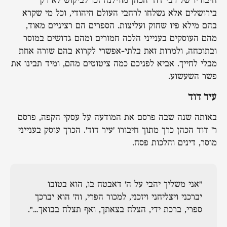
חיבוריו של רבי דוד הכהן מווילנה זכו לביקוש לא רק
בירושלים אלא נשלחו לרחבי העולם היהודי, וכל מי שקרא
בהם מילא פיו שחוק ועליצות. הספרים הם רציניים מאוד,
מהם העוסקים בענייני הלכה חמורים ומהם גדושים במוסר
ובתוכחה, ולמרות זאת בלתי-אפשרי לקרוא בהם שורה אחת
מבלי לחייך. אביא לפניכם כמה ציטוטים מהם, ומיד תבינו את
פשר השעשוע.
עיר דוד
באותה שנה שבה פרסם את המודעה על עסקי הקפה, פרסם
ר' דוד הכהן כרך מתוך חיבורו 'עיר דוד'. הכרך עוסק בענייני
מוסר, דינים והלכות פסח.
"אני משליך יהבי על ה' דאבטח בו, הוא בטובו
יברכני ויצליחני ויזכני, למכור הפרי, וה' הוא יברכך
ספרי, ברכת ידי, הצלח בצאתך, ואף תצלח בבואך…".