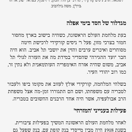
לשמאל: הרב ניסים קורקידי, מרדכי בן הלל הכהן, דיזינגוף, בצלאל יפה, אליהו
ברלין, משה גולדברג.
מגדלור של חסד בימי אפלה
בעת מלחמת העולם הראשונה, כשהיה בישוב בארץ מחסור
חמור בצרכי מזון, פעל ר' ניסים קורקידי לרכישת חיטה
מסוחרים ואיכרים ערבים והזין את יושבי תל אביב. הוא היה
חבר "ועד ההגירה" שהסדיר במידת מה את העזרה לגולי תל
אביב, משום שהיה אזרח האימפריה העות'מאנית ולא נתין זר,
כמו רוב יהודי העיר.
בשלהי המלחמה, קורקידי אולץ לעזוב את מקומו ביפו ולעבור
לטבריה עם משפחתו, ושם הם התגוררו זמן-מה אצל משפחת
הרב אבולעפיה, אשר היה אחד הרבנים החשובים בטבריה.
פעילות בענייני 'המזרחי'
לאחר מלחמת העולם הראשונה המשיך בפעילות ציבורית.
בשנת 1918 היה מבין מייסדי בנק קופת עם, בנק שפעל גם