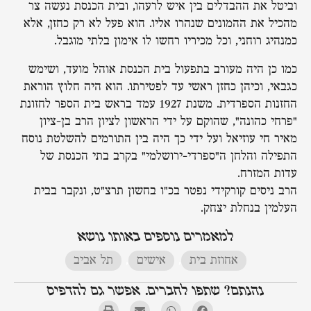
וביטל את ההבדלים בין איש לרעהו, ובית הכנסת נעשה צר
מהכיל את ההמונים שנהרו אליו. הוא פעל לא רק כחזן, אלא
כמנהיג רוחני, וכל מכיריו רחשו לו אימון בלתי מוגבל.
כמו כן היה מעורב בתפעול בית הכנסת אוהל מועד, ושימש
כגבאי, וכיהן כחזן ראשי עד לפטירתו. הוא היה חלוץ הוראת
החזנות הספרדית. משנת 1927 עמד בראש בית הספר לחזונת
"פרחי כהונה", שהוקם על ידי הראשון לציון הרב בן-ציון
מאיר חי עוזיאל ועל ידי כך היה בין התורמים להשלטת נוסח
התפילה והלחן ה"ספרדי-ירושלמי" בקרב בתי הכנסת של
עדות המזרח.
הרב ניסים קורקידי נפטר בכ"ו בחשון תרצ"ט, ונקבר בבית
העלמין בנחלת יצחק.
למאמרים נוספים באותו נושא
אחוזת בית
,
אישים
,
תל אביב
נהנתם? שתפו לחברים. אפשר גם להדפיס