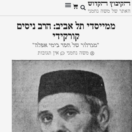
ﬣקיבוץ ﬣקדוש
האתר של משה נחמני
ממייסדי תל אביב: הרב ניסים
קורקידי
"מגדלור של חסד בימי אפלה"
משה נחמני
אין תגובות