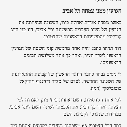
הגרעין ממנו צמחה תל אביב
כאשר נוסדה אגודת 'אחוזת בית', השכונה שהיוותה את
הגרעין של העיר העברית הראשונה 'תל אביב', היו בני הזוג
קורקידי מהמשפחות הראשונות שהצטרפו.
דוד תדהר כתב: "היה אחד מחמשת קוני השטח של הגרעין
הראשון ליסוד העיר, ואחר כך אחד משלושת הבונים
הראשונים".
ר' ניסים נבחר כחבר הוועד הראשון של קבוצת ההתארגנות
של השכונה החדשה, לצדם של מאיר דיזינגוף ויחזקאל
סוכובלסקי (דנין).
לפי אחת הגירסאות, השם 'אחוזת בית' ניתן לאגודה לפי
הצעתו, ואחר כך הביע את הסכמתו לשינוי השם ל'תל אביב',
בבחירות שנערכו לקביעת השם.
בסך הכל הצטרפו 66 משפחות ויחידים לקבוצת 'אחוזת בית'.