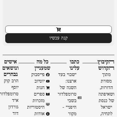
קנה עכשיו
ﬣקיבוץ
כתבו
כל מה
אישים
ﬣקדוש
עלינו
שמעניין
ונושאים
נבחרים
מתוך
"שבוי בעד
פייסבוק
הרב קוק
מסורת
ארצנו:
יוטיוב
יוסף
הדורות,
השנה של
חנות
טרומפלדור
ושאיפתה
טרומפלדור
ספרים
א״ד
של כנסת
בשבי
מזכרות
גורדון
ישראל
היפני" -
היסטוריות
דוד
לתחיה,
מקור
אודות