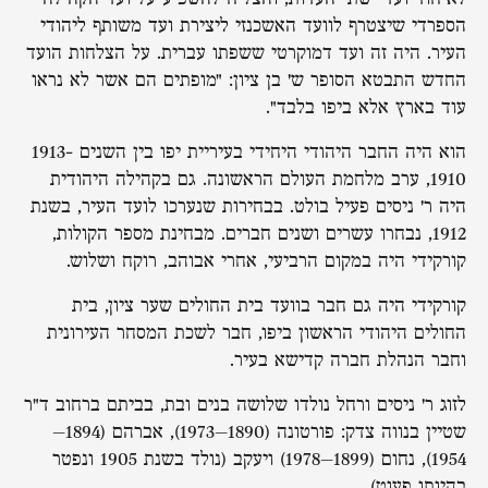
הספרדי שיצטרף לוועד האשכנזי ליצירת ועד משותף ליהודי
העיר. היה זה ועד דמוקרטי ששפתו עברית. על הצלחות הועד
החדש התבטא הסופר ש' בן ציון: "מופתים הם אשר לא נראו
עוד בארץ אלא ביפו בלבד".
הוא היה החבר היהודי היחידי בעיריית יפו בין השנים 1913-
1910, ערב מלחמת העולם הראשונה. גם בקהילה היהודית
היה ר' ניסים פעיל בולט. בבחירות שנערכו לועד העיר, בשנת
1912, נבחרו עשרים ושנים חברים. מבחינת מספר הקולות,
קורקידי היה במקום הרביעי, אחרי אבוהב, רוקח ושלוש.
קורקידי היה גם חבר בוועד בית החולים שער ציון, בית
החולים היהודי הראשון ביפו, חבר לשכת המסחר העירונית
וחבר הנהלת חברה קדישא בעיר.
לזוג ר' ניסים ורחל נולדו שלושה בנים ובת, בביתם ברחוב ד"ר
שטיין בנווה צדק: פורטונה (1890–1973), אברהם (1894–
1954), נחום (1899–1978) ויעקב (נולד בשנת 1905 ונפטר
בהיותו פעוט).