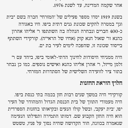
אחר שקמה המדינה, עד לשנת 1976.
בשנת 1919 יסדו מספר פעילים של 'המזרחי' חברה בשם "בית
וגן" במטרה להקים שכונת גנים דתית ביפו. היו באגודה
כ-400 חברים ונבחרה הנהלה בה השתתפו ר' אליהו אהרון
כהנא ור' שאול חנא קוק (אחיו של הראי"ה). קורקידי השתתף
בייסוד שכונה זו, שהפכה לימים לעיר בת ים.
היה ממניחי היסודות לחינוך הדתי-לאומי ביפו, ביחד עם ר'
זלמן מייזל, ר' אהרן אליהו כהנא ואישים נוספים. כמו כן נבחר
בתור ציר לוועידה השלישית של הסתדרות המזרחי.
חלוץ הוראת החזנות
קורקידי היה במשך שנים רבות חזן בכמה בתי כנסת ביפו.
היה מעמודי התווך של בית הכנסת הגדול והמהודר של העיר
יפו, 'בית יעקב', ובשל קולו הנעים ובקיאותו בחזנות הספרדית
הוא היה החזן הקבוע שם. דמותו התמירה ותפילתו הנעימה
שנאמרה בכוונה, הוד הקדושה שהיה נסוך על פניו, טשטש