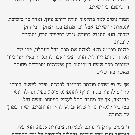
והתיישבו בירושלים.
הנער ניסים למד בתלמוד תורה 'דורש ציון', ואחר כך בישיבת
'תפארת ירושלים' אצל רבי מנחם בכר יצחק ורבי חזקיה
שבתי. הוא התגדל בתורה, נודע כתלמיד חכם, והוסמך
לרבנות.
בשנת תרמ"ט נשא לאשה את מרת רחל ריזו־לוי, בתו של
הסוחר נחום ריזו־לוי. הזוג הצעיר עבר להתגורר בעיר יפו כיוון
שניסים סבר ששם המתיחות בין אשכנזים וספרדים פחותה
מאשר בירושלים.
אף על פי שהיה מוכתר בסמיכה לרבנות, סירב לעשות תורתו
קרדום לחפור בו, והעדיף להתפרנס מיגיע כפיו. תחילה עסק
בהוראה, אך עד מהרה החל לעסוק במסחר ועשה חיל.
במקביל לעסקיו נזהר שלא יבולע לחייו הרוחניים, ושקד במרץ
על התורה.
ר' ניסים קורקידי נרתם לפעילות ציבורית ענפה. הוא פעל
לאיחוד ועדי שתי העדות, והצליח להשפיע על ועד הקהילה