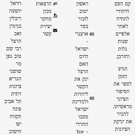
רזיאל
קם העם
ראשון
הרצאות
יושעה
היהודי
״טוב
מכון
ריבלין
לתחיה
לזכור
מחקר
בנימין
לאחר
בעד
יצירת
זאב
אלפיים
ארצנו״
קשר
הרצל
שנות
-
רבי שם
גלות
ישראל
טוב גפן
וחורבן.
היום
מר
האם
הגיע
שושני
הרצל
הזמן
הגר"א
ינק את
לספר את
ציונות
הקשר
הסיפור
דתית
ליהדות
הציוני
תל אביב
ולמדינת
מראשיתו,
פתח
ישראל
להכיר
תקווה
מסבו
את יניקת
יפו
החרדי
הציונות
הישוב
- Tov