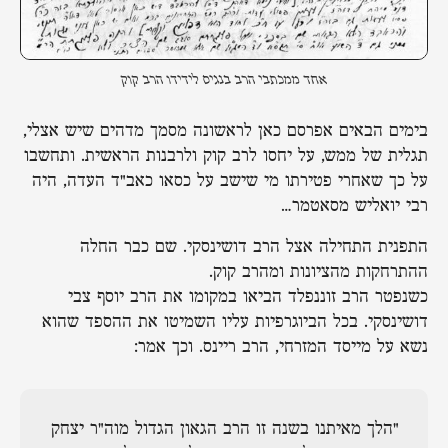
אחד ממכתבי הרב בנגיס לידידו הרב קוק
בימים הבאים אפרסם כאן לראשונה מסמך מדהים שיש אצלי,
תגלית של ממש, על יחסו לרב קוק ולרבנות הראשית. ותחשבו
על כך שאחרי פטירתו מי שישב על כסאו כאב"ד העדה, היה
רבי יואליש מסאטמר…
התפנית התחילה אצל הרב דושינסקי. שם כבר החלה
ההתרחקות מהציונות ומהרב קוק.
כשנפטר הרב זוננפלד הביאו במקומו את הרב יוסף צבי
דושינסקי. בכל הביוגרפיות עליו השמיטו את ההספד שהוא
נשא על מייסד המזרחי, הרב ריינס. וכך אמר:
"הלך מאיתנו בשנה זו הרב הגאון הגדול מוה"ר יצחק