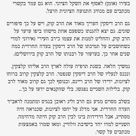
בעירו (אומן) לאסוף את השקל הציוני. הוא גם עמד בקשרי
מכתבים עם מנהיג התנועה הציונית הרצל.
גם הרב דיסקין העריך מאוד את הרב קוק, ויש על כך סיפורים
שונים. גם יצא להגנתו כשפעם אחת מישהו ביפו ערער על
הרב קוק, והחליט למנות את עצמו כ"רב העיר" (אירוני למדי
כשחושבים על תמיכתו של הרב דיסקין בעדה החרדית כמה
שנים אחר כך, בערעור על רבנותו של הרב קוק בירושלים).
נמשיך הלאה. בשנת תרפ"ה עולה לארץ הרב אליהו קלצקין,
ונכנס לנעליו של הרב דיסקין שנפטר. הרב קלצקין קרוב ברוחו
לציונות, ידידו של הרב ריינס, ובנוסף לכך גם קרוב מאוד לרב
קוק. בלילות השניים נפגשו, בלי שהקנאים ידעו על כך…
בשלב מסוים מגיע גם הרב זליג ראובן בנגיס ומתמנה לראב"ד
העדה החרדית. אני מדלג על יחסו לציונות, שכנראה היה
מסתייג, אבל הידידות בינו לבין הרב קוק היתה מדהימה.
השניים למדו יחד בישיבת וולוז'ין, ומאז שמרו באמצעות
מכתבים על קשר.