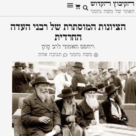
ﬣקיבוץ ﬣקדוש
האתר של משה נחמני
הציונות המוסתרת של רבני העדה
החרדית
ויחסם האמתי לרב קוק
משה נחמני
תגובה אחת