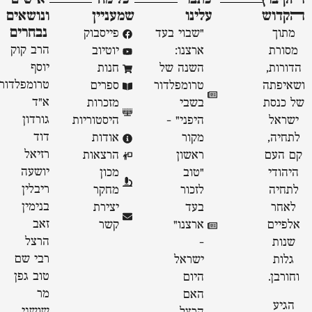
ﬣקדוש
עלינו
שמעניין
ונושאים
נבחרים
מתוך
"שבוי בעד
פייסבוק
הרב קוק
מסורת
ארצנו:
יוטיוב
יוסף
הדורות,
השנה של
חנות
טרומפלדור
ושאיפתה
טרומפלדור
ספרים
א״ד
של כנסת
בשבי
מזכרות
גורדון
ישראל
היפני" -
היסטוריות
דוד
לתחיה,
מקור
אודות
רזיאל
קם העם
ראשון
הרצאות
יושעה
היהודי
״טוב
מכון
ריבלין
לתחיה
לזכור
מחקר
בנימין
לאחר
בעד
יצירת
זאב
אלפיים
ארצנו״
קשר
הרצל
שנות
-
רבי שם
גלות
ישראל
טוב גפן
וחורבן.
היום
מר
האם
הגיע
שושני