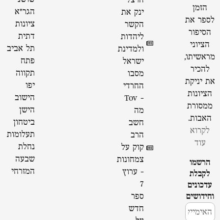
הרצל
הזמן
הגר"א
ינק את
לספר את
ציונות
הקשר
הסיפור
דתית
ליהדות
הציוני
תל אביב
ולמדינת
מראשיתו,
פתח
ישראל
להכיר
תקווה
מסבו
את יניקת
יפו
החרדי
הציונות
הישוב
- Tov
ממסורת
הישן
מה
האבות.
ביטחון
חשב
לקרוא
תעלומות
הרב
עוד
נחלת
קוק על
שבעה
צמחונות
הרשמו
המזרחי
- ערוץ
לקבלת
7
עדכונים
וחידושים
ספר
חדש