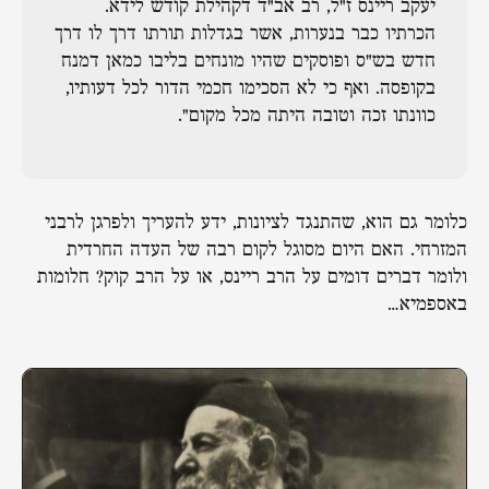
יעקב ריינס ז"ל, רב אב"ד דקהילת קודש לידא.
הכרתיו כבר בנערות, אשר בגדלות תורתו דרך לו דרך
חדש בש"ס ופוסקים שהיו מונחים בליבו כמאן דמנח
בקופסה. ואף כי לא הסכימו חכמי הדור לכל דעותיו,
כוונתו זכה וטובה היתה מכל מקום".
כלומר גם הוא, שהתנגד לציונות, ידע להעריך ולפרגן לרבני
המזרחי. האם היום מסוגל לקום רבה של העדה החרדית
ולומר דברים דומים על הרב ריינס, או על הרב קוק? חלומות
באספמיא…