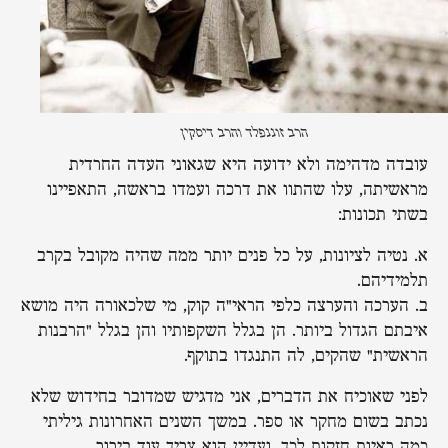
הרב זוננפלד והרב דיסקין
עובדה מדהימה ולא ידועה היא שגאוני העדה החרדית
מראשיתה, עלו שהתוו את דרכה ועמדו בראשה, התאפיינו
בשתי תכונות:
א. נטיה לציונות, על כל פנים יותר ממה שהיה מקובל בקרב
תלמידיהם.
ב. הערכה והערצה כלפי הראי"ה קוק, מי שלכאורה היה מושא
איבתם הגדול ביותר. הן בגלל השקפותיו והן בגלל "הרבנות
הראשית" שהקים, לה התנגדו בתוקף.
לפני שאוכיח את הדברים, אני מדגיש שמדובר בחידוש שלא
נכתב בשום מחקר או ספר. במשך השנים האחרונות גיליתי
כמה ראיות חזקות לכך, ועדיין הוא צריך עוד בירור.