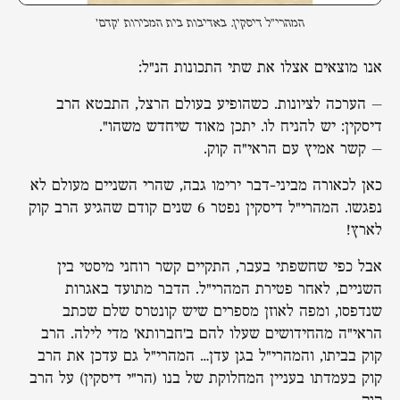
המהרי"ל דיסקין. באדיבות בית המכירות 'קדם'
אנו מוצאים אצלו את שתי התכונות הנ"ל:
– הערכה לציונות. כשהופיע בעולם הרצל, התבטא הרב
דיסקין: יש להניח לו. יתכן מאוד שיחדש משהו״.
– קשר אמיץ עם הראי"ה קוק.
כאן לכאורה מביני-דבר ירימו גבה, שהרי השניים מעולם לא
נפגשו. המהרי"ל דיסקין נפטר 6 שנים קודם שהגיע הרב קוק
לארץ!
אבל כפי שחשפתי בעבר, התקיים קשר רוחני מיסטי בין
השניים, לאחר פטירת המהרי"ל. הדבר מתועד באגרות
שנדפסו, ומפה לאוזן מספרים שיש קונטרס שלם שכתב
הראי"ה מהחידושים שעלו להם ב'חברותא' מדי לילה. הרב
קוק בביתו, והמהרי"ל בגן עדן… המהרי"ל גם עדכן את הרב
קוק בעמדתו בעניין המחלוקת של בנו (הר"י דיסקין) על הרב