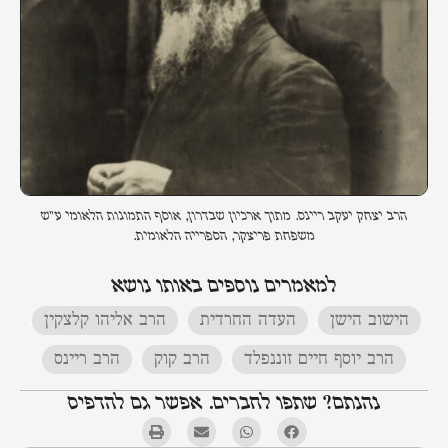
הרב יצחק יעקב ריינס. מתוך ארכיון שבדרון, אוסף התמונות הלאומי ע"ש
משפחת פריצקר, הספרייה הלאומית.
למאמרים נוספים באותו נושא
הישוב הישן
,
העדה החרדית
,
הרב אליהו קלצקין
,
הרב יוסף חיים זוננפלד
,
הרב קוק
,
הרב ריינס
נהנתם? שתפו לחברים. אפשר גם להדפיס