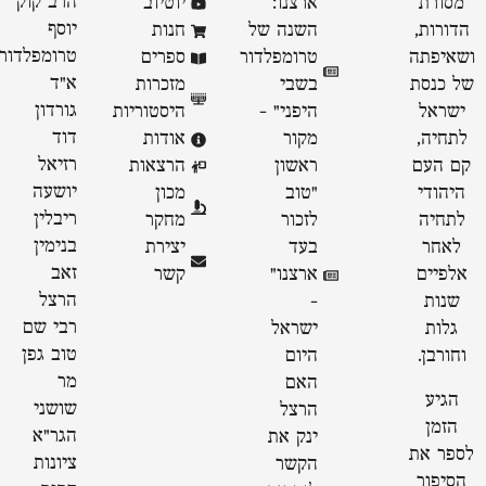
הרב קוק
מסורת
ארצנו:
יוטיוב
יוסף
הדורות,
השנה של
חנות
טרומפלדור
ושאיפתה
טרומפלדור
ספרים
א״ד
של כנסת
בשבי
מזכרות
גורדון
ישראל
היפני" -
היסטוריות
דוד
לתחיה,
מקור
אודות
רזיאל
קם העם
ראשון
הרצאות
יושעה
היהודי
״טוב
מכון
ריבלין
לתחיה
לזכור
מחקר
בנימין
לאחר
בעד
יצירת
זאב
אלפיים
ארצנו״
קשר
הרצל
שנות
-
רבי שם
גלות
ישראל
טוב גפן
וחורבן.
היום
מר
האם
הגיע
שושני
הרצל
הזמן
הגר"א
ינק את
לספר את
ציונות
הקשר
הסיפור