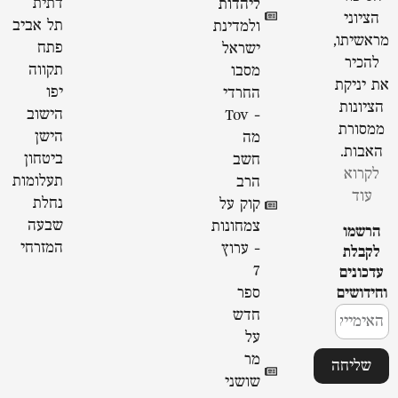
דתית
ליהדות
הציוני
תל אביב
ולמדינת
מראשיתו,
פתח
ישראל
להכיר
תקווה
מסבו
את יניקת
יפו
החרדי
הציונות
הישוב
- Tov
ממסורת
הישן
מה
האבות.
ביטחון
חשב
לקרוא
תעלומות
הרב
עוד
נחלת
קוק על
שבעה
צמחונות
הרשמו
המזרחי
- ערוץ
לקבלת
7
עדכונים
וחידושים
ספר
חדש
על
מר
שליחה
שושני