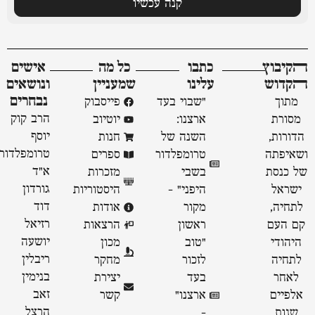
קנה עכשיו
ﬣקיבוץ
כתבו
כל מה
אישים
ﬣקדוש
עלינו
שמעניין
ונושאים
נבחרים
מתוך
"שבוי בעד
פייסבוק
הרב קוק
מסורת
ארצנו:
יוטיוב
יוסף
הדורות,
השנה של
חנות
טרומפלדור
ושאיפתה
טרומפלדור
ספרים
א״ד
של כנסת
בשבי
מזכרות
גורדון
ישראל
היפני" -
היסטוריות
דוד
לתחיה,
מקור
אודות
רזיאל
קם העם
ראשון
הרצאות
יושעה
היהודי
״טוב
מכון
ריבלין
לתחיה
לזכור
מחקר
בנימין
לאחר
בעד
יצירת
זאב
אלפיים
ארצנו״
קשר
הרצל
שנות
-