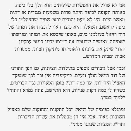
אני לא שולל את האפשרות שלעיתים הוא הלך בלי כיפה.
באותה תקופה לכיפה היתה פחות משמעות מגזרית או דתית
מאשר היום. היו לא מעט יהודים יראי-שמים שהצטלמו בלי
כיפה לראשם. השאלה היא כיצד ראוי להנציח את דמותו של
דוד רזיאל בעולמנו כיום, באופן שיבטא את דמותו ומורשתו
לאמיתה, ואנשים שרואים את דמותו יבינו במאי עסקינן –
יהודי שינק את ציונותו ולאומיותו מ'תיקון חצות', ממסורת
אבות ומבית המדרש…
וכמו אצל גיבורים נוספים בתולדות הציונות, גם הפן התורני
של דוד רזיאל הולך ונעלם. בויקיפדיה אין זכר לכך שמפקד
האצ"ל היה דתי. עד כמה דתי? בזמן הפעולות נגד הבריטים,
כשהיו לו כמה דקות פנויות, הוא התיישב, פתח גמרא והתחיל
ללמוד במרץ.
ומרגלא בפומיה של רזיאל: "כל התקנות והחוקות שלנו באצ"ל
חשובות מאוד; אבל אין הן מבטלות את עשרת הדיברות
ותרי"ג המצוות שנתנו מסיני".