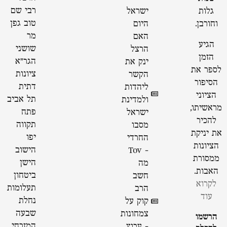
רבי שם
גלות
ישראל
טוב גפן
וחורבן.
היום
מר
האם
הגיע
שושני
הרצל
הזמן
הגר"א
ינק את
לספר את
ציונות
הקשר
הסיפור
דתית
ליהדות
הציוני
תל אביב
ולמדינת
מראשיתו,
פתח
ישראל
להכיר
תקווה
מסבו
את יניקת
יפו
החרדי
הציונות
הישוב
- Tov
ממסורת
הישן
מה
האבות.
ביטחון
חשב
לקרוא
תעלומות
הרב
עוד
נחלת
קוק על
שבעה
צמחונות
הרשמו
המזרחי
- ערוץ