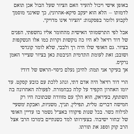
באופן אישי ויכול להעיד האם הציור שעל הבול אכן תואם
לדמותו – הלא הוא יעקב סיקא-אהרוני), כך שאינני מוסמך
לקבוע ולומר בפסקנות: "הציור אינו מדויק".
אבל לפי התרשמותי האישית מהחומר אליו נחשפתי, הפנים
של דוד רזיאל לא היו כה נוקשות וקרות כמו אלו הנשקפות
בציור. גם האופי שלו היה רך ולבבי, שלא לומר קונדסי
ושובב; זאת לעומת התדמית הניבטת כאן בציור שצייר האמן
נרקיס.
אך בעיקר אני תמה: להיכן נעלם כיסוי-הראש של דוד?
הרי דוד רזיאל היה אדם דתי, ונהג ללכת עם כובע קסקט. עד
יומו האחרון הקפיד על קלה כבחמורה. לפעולה האחרונה בה
השתתף, בעיראק, הוא הלך עם מזוודה שבתוכה היו רק
חמישה דברים: טלית, תפילין, תנ"ך, משניות, ואבקת 'משעי'
לגילוח כשר. בכל שנות פיקודו באצ"ל נשמר בו עדיין האופי
של 'בחור ישיבה'. בצעירותו למד כשנתיים ב'מרכז הרב' אצל
הרב קוק וספג את תורתו.