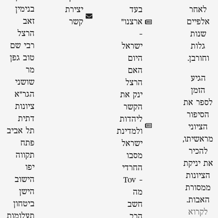
בנימין
לאחר
בעד
יצירת
זאב
אלפיים
ארצנו״
קשר
הרצל
שנות
-
רבי שם
גלות
ישראל
טוב גפן
וחורבן.
היום
מר
האם
הגיע
שושני
הרצל
הזמן
הגר"א
ינק את
לספר את
ציונות
הקשר
הסיפור
דתית
ליהדות
הציוני
תל אביב
ולמדינת
מראשיתו,
פתח
ישראל
להכיר
תקווה
מסבו
את יניקת
יפו
החרדי
הציונות
הישוב
- Tov
ממסורת
הישן
מה
האבות.
ביטחון
חשב
לקרוא
תעלומות
הרב