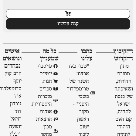
קנה עכשיו
ﬣקיבוץ
כתבו
כל מה
אישים
ﬣקדוש
עלינו
שמעניין
ונושאים
נבחרים
מתוך
"שבוי בעד
פייסבוק
הרב קוק
מסורת
ארצנו:
יוטיוב
יוסף
הדורות,
השנה של
חנות
טרומפלדור
ושאיפתה
טרומפלדור
ספרים
א״ד
של כנסת
בשבי
מזכרות
גורדון
ישראל
היפני" -
היסטוריות
דוד
לתחיה,
מקור
אודות
רזיאל
קם העם
ראשון
הרצאות
יושעה
היהודי
״טוב
מכון
ריבלין
לתחיה
לזכור
מחקר