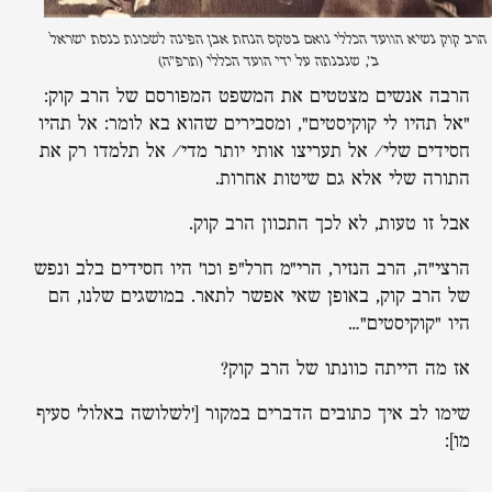
הרב קוק נשיא הוועד הכללי נואם בטקס הנחת אבן הפינה לשכונת כנסת ישראל
ב', שנבנתה על ידי הועד הכללי (תרפ"ה)
הרבה אנשים מצטטים את המשפט המפורסם של הרב קוק:
"אל תהיו לי קוקיסטים", ומסבירים שהוא בא לומר: אל תהיו
חסידים שלי/ אל תעריצו אותי יותר מדי/ אל תלמדו רק את
התורה שלי אלא גם שיטות אחרות.
אבל זו טעות, לא לכך התכוון הרב קוק.
הרצי"ה, הרב הנזיר, הרי"מ חרל"פ וכו' היו חסידים בלב ונפש
של הרב קוק, באופן שאי אפשר לתאר. במושגים שלנו, הם
היו "קוקיסטים"…
אז מה הייתה כוונתו של הרב קוק?
שימו לב איך כתובים הדברים במקור ['לשלושה באלול' סעיף
מו]: