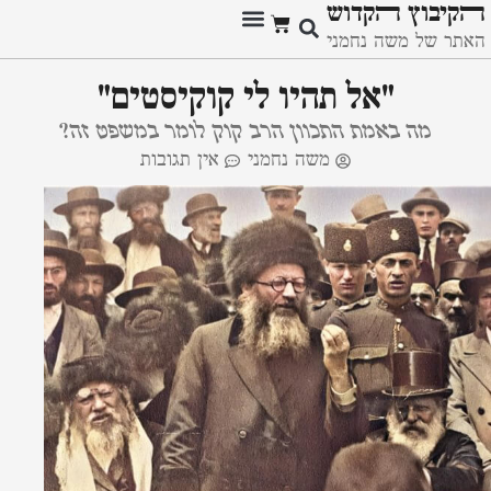
ﬣקיבוץ ﬣקדוש
האתר של משה נחמני
מזכרות היסטוריות
"אל תהיו לי קוקיסטים"
מה באמת התכוון הרב קוק לומר במשפט זה?
משה נחמני
אין תגובות