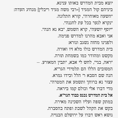
יוצא מבית המדרש באותו ענינא.
ביניהם קול המגיד [=רבי משה מגיד ריבלין] מנהיג העדה:
"השעה מאוחרה", קורא התלונה.
"נקרא לנער בכל עת לחננה".
"יוסף יושעה", קרא השמש, "בא נא הנה".
אני ואבא מהרנו למדרש פנימה.
ולפנינו מחזה נשגב ונורא:
בית המדרש כולו מלא זיו ואורה.
מקשט ומהודר כמו בשמחת תורה.
"ראה, בני", לחש לי אבא, "תבין המאורע. –
המסובים הללו הם תלמידי הגר"א.
הנה שם הסבא ר' הלל ובידו גמרא.
עצור נא ברוחך ותשמע את המטרה".
מדי דברו אלי וכולם קמו ביראה.
אל בית המדרש נכנס כבוד הגר"א.
במתק שפה ועליו השכינה מאירה.
בקש את הקהל לשבת ופתח בהסברה.
נושא ראש דברו על ירושלם הבנויה.