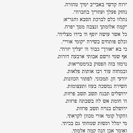
"רוח קדש" באבי"ב ימיך טהורה.
נחזק פעלך ועוזריך בחברה".
נתלוו כלם לברכת הסבא והגר"א:
"קמה אלומתך ונצבה מטך יפרח.
כל אשר עושה יוסף ה' בידו מצליח".
וכלם פותחים בשירה "קומי אורי".
כי בא "אורך" כבוד ה' "עליך יזרח".
אף שמי ורשם אבותי ארבעה דורות.
נרמזו בזה הפסוק בגימטריאות.
ובמחזה עוד רבו אותות פלאות.
יודעי חן. תמכוני. לפתור הכוונות.
השירה נמשכה בעוז ותעצומות.
ירושלים תבנה תשב תשב פרזות.
ה' חומת אש לה בשבתה פרזות.
ירושלם בנויה תשב פרזות.
והקול קומי אורי מכוון לקראתי.
מי ימלל רגשות שמחתי גם בכיתי.
ואומר אכן הנה קמה אלמתי.