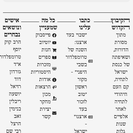
ﬣקיבוץ
כתבו
כל מה
אישים
ﬣקדוש
עלינו
שמעניין
ונושאים
נבחרים
מתוך
"שבוי בעד
פייסבוק
הרב קוק
מסורת
ארצנו:
יוטיוב
יוסף
הדורות,
השנה של
חנות
טרומפלדור
ושאיפתה
טרומפלדור
ספרים
א״ד
של כנסת
בשבי
מזכרות
גורדון
ישראל
היפני" -
היסטוריות
דוד
לתחיה,
מקור
אודות
רזיאל
קם העם
ראשון
הרצאות
יושעה
היהודי
״טוב
מכון
ריבלין
לתחיה
לזכור
מחקר
בנימין
לאחר
בעד
יצירת
זאב
אלפיים
ארצנו״
קשר
הרצל
שנות
-
רבי שם
גלות
ישראל