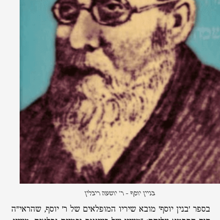
בניין יוסף - ר' יושעה ריבלין
בספר 'בנין יוסף' מובא שיריו המופלאים של ר' יוסף, שהראי"ה