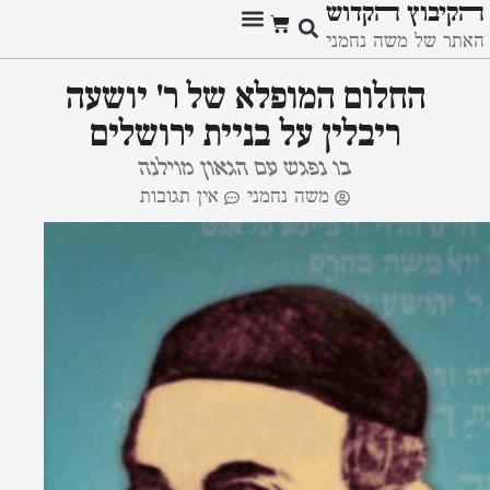
ﬣקיבוץ ﬣקדוש
האתר של משה נחמני
החלום המופלא של ר' יושעה
ריבלין על בניית ירושלים
בו נפגש עם הגאון מוילנה
משה נחמני
אין תגובות