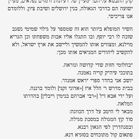
קוק התבטא עליהם: "מעיין של רעיונות ורמזים נפלאים, מעיין
ישועה הם בדרכי הגאולה, בנין ירושלים ושיבת ציון, וללומדם
אנו צריכים".
השיר המופלא ביותר הוא זה שמספר על גילוי שמימי נשגב
שזכה לו רבי יוסף, ובו התגלו אליו אבות משפחתו וכן הגר"א
מוילנא, ומצווים אותו להמשיך וליישב את ארץ ישראל, ולא
להקשיב ליהודים המניאים אותו מכך:
"בחלומי חזות שדי קדושה ונוראה.
בתוככי עיה"ק קריה נאמנה.
יושב אני בחדר ספרי "ראש אמנה".
בבית מדרש ר' הלל א"ז [=אדוני זקני] ולומד ברננה.
ועל ידי אבא ז"ל [=רבי אברהם בנימין ריבלין] בהדרתו
המלאה.
מבאר לי היטב על דרך הכוונה:
סוד קץ המגולה במסכת מגילה.
ובסנהדרין לפי הגאון רבנא.
פתאום קול מתוכחים בסוגיא דנא.