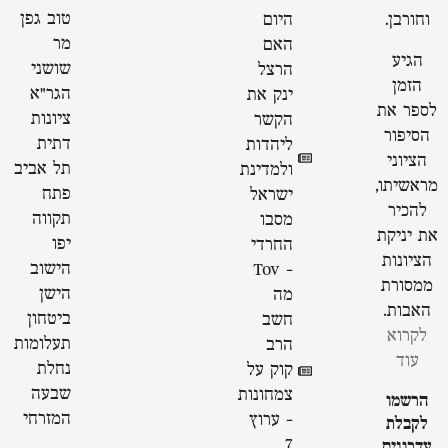
טוב גפן
וחורבן.
היום
מר
האם
הגיע
שושני
הרצל
הזמן
הגר"א
ינק את
לספר את
ציונות
הקשר
הסיפור
דתית
ליהדות
הציוני
תל אביב
ולמדינת
מראשיתו,
פתח
ישראל
להכיר
תקווה
מסבו
את יניקת
יפו
החרדי
הציונות
הישוב
- Tov
ממסורת
הישן
מה
האבות.
ביטחון
חשב
לקרוא
תעלומות
הרב
עוד
נחלת
קוק על
שבעה
צמחונות
הרשמו
המזרחי
- ערוץ
לקבלת
7
עדכונים