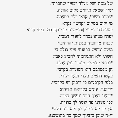
של מטה ושל מעלה "כעיר שחברה".
ימין ושמאל תרחיב מקום אהלה.
"פרזות תשב", קראו כלם בסערה.
מי יקום במקום "קדשו" נקרא.
בשליחות דמב"י [=דמשיח בן יוסף] כמו בימי עזרא.
יפרח מטהו נבחר ליעודו דמב"י.
לבנות מרחביה במצות "הרחיבי".
נפעם ונרעש בראותי עיני כולם בי.
חשתי ולא התמהמתי להביע כאבי:
"רבותי קדושים מוסדי בנין עולם.
הן מגמתכם היא הסוערת בקרבי.
בקשו רחמים בעדי ובעד יעודי.
כלפי הקובעים כי דיבוק רע בקרבי".
"ידענו", עונים בקריאה אדירה;
"ידענו צערך הרב ונפשך בצרה.
לכן נועדנו פה לומר לך ברורה.
אין בך לא דיבוק רע ולא רוח רעה".
"י-ה שוכן ב"ציון" שמך בה בחושבנא.