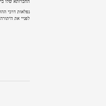
החברותא שלו בישי
נפלאות דרכי ההש
לפניי את ה"תורה