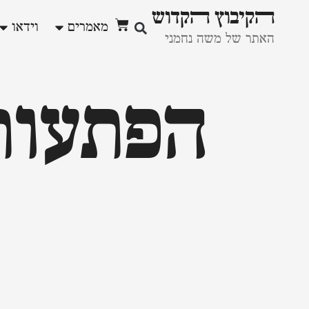
ﬣקיבוץ ﬣקדוש
מאמרים
וידאו
האתר של משה נחמני
הפתעות