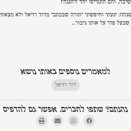
בה, והם התגייסו יחד ל'הגנה'!
גחה: יגעתי וחיפשתי "תורה שבכתב" מדוד רזיאל ולא מצאתי,
 שבעל פה" על אותו גיבור…
למאמרים נוספים באותו נושא
דוד רזיאל
נהנתם? שתפו לחברים. אפשר גם להדפיס