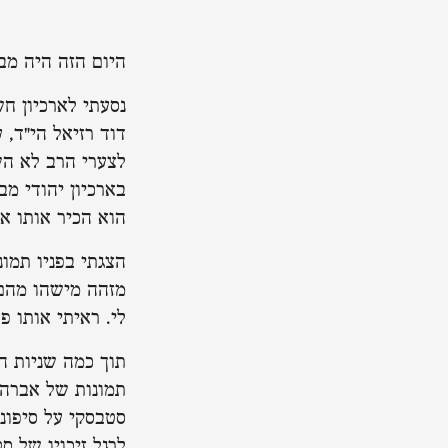
היום הזה היה מב
נסעתי לארכיון ח
דוד רזיאל הי"ד, ע
לצערי הרב לא הש
בארכיון יהודי מב
הוא הכיר אותו או
הצגתי בפניו תמונ
מזהה מישהו מהם?"
לי. ראיתי אותו פע
תוך כמה שניות הו
תמונות של אברהם
סטבסקי על סיפונ
לרגל זיכויו של ס