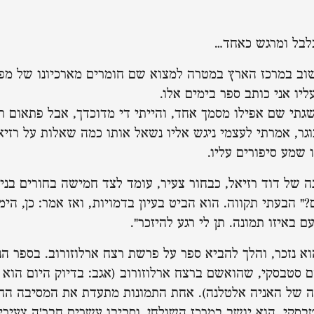
לבל ומרגש כאחד…
שוב במרכז הארץ במטרה למצוא שם חומרים מארכיונו של מפק
ליו אני כותב ספר בימים אלו.
גתי שם אפילו מסמך אחד, והייתי די מדוכדך, אבל פתאום 
וגר, אמרתי לעצמי ניגש אליו נשאל אותו כמה שאלות על רזיאל
 שמע סיפורים עליו.
ה של דוד רזיאל, כבחור צעיר, עומד לצד חמישה בחורים בני 
 הבעתי תקווה. הוא הביט בעיון בדמויות, ואז אמר: כן, הימנ
ם באיזו תמונה. תן לי רגע להיזכר".
א נזכר, והלך להביא ספר על פרשת רצח ארלוזורוב. בספר הנ
 סטבסקי, שהואשם ברצח ארלוזורוב (אגב: בדיוק היום הוא י
ה של האניה אלטלנה). אחת התמונות מתעדת את המסיבה החג
טבסקי. הוא יושב במרכז השולחן, וסביבו עשרים חבר'ה צעירי