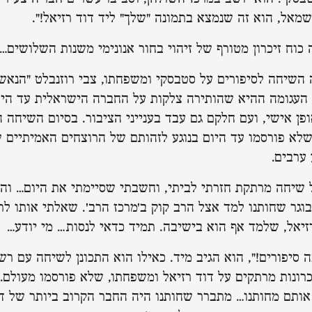
מאל, הוא זה שנמצא בתמונה "שלך" ליד דוד רזיאל!".
 כוח זיכרון מטורף של זיהוי בחור אנונימי משנות השלושים…
 השיחה לסיפורים על סטבסקי ומשפחתו, צבי רוזנבלט "הנאשם
העגומה ההיא שהותירה צלקות על החברה הישראלית עד היו
פן אישי, ועם חלקם גם עבד בענייני הציבור. בסיום השיחה ה
לא פורסמו עד היום בנוגע לזהותם של הרוצחים האמיתיים ש
 ערבים.
שיחה מרתקת חזרתי לביתי, וחשבתי שסיימתי את היום… וה
וגר שחותנו למד אצל הרב קוק ב'מרכז הרב'. שאלתי אותו לת
רזיאל, שלמד אף הוא בישיבה. תמיד כדאי לנסות… מי יודע…
ה סיפורים!", הוא הגיב מיד. כאילו הוא התכונן לשיחה עם ר
רונות מרתקים על דוד רזיאל ומשפחתו, שלא פורסמו מעולם. ו
ותם מחותנו… מתברר שחותנו היה החבר הקרוב ביותר של דוד