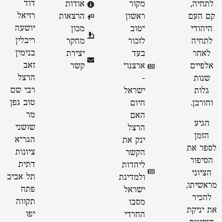
דוד
לתחיה,
מקור
אודות
רזיאל
קם העם
ראשון
הרצאות
יושעה
היהודי
״טוב
מכון
ריבלין
לתחיה
לזכור
מחקר
בנימין
לאחר
בעד
יצירת
זאב
אלפיים
ארצנו״
קשר
הרצל
שנות
-
רבי שם
גלות
ישראל
טוב גפן
וחורבן.
היום
מר
האם
הגיע
שושני
הרצל
הזמן
הגר"א
ינק את
לספר את
ציונות
הקשר
הסיפור
דתית
ליהדות
הציוני
תל אביב
ולמדינת
מראשיתו,
פתח
ישראל
להכיר
תקווה
מסבו
את יניקת
יפו
החרדי