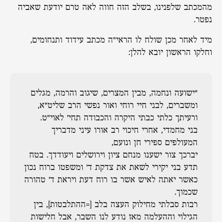
מהמכתב שלפנינו, בשלב הזה חווה לאה טרם יודעת שאביה
נפטר.
מיד לאחר מכן שולח לו הראי"ה מכתב עידוד ותנחומים,
וחלקו הראשון יובא להלן:
"ישועה ונחמה, מבין המצרים, שיגוב והרמה, מגלים
ומשברים, לבני חיי רוחי ואור נפשי הרב שליט"א,
ורעיתך כלתי כבתי היקרה והכבודה תחי' לאוי"ט.
בני מחמדי, אחרי חיכוי רב אורו עיני מדבריך
המעולפים ספירי חן ונועם,
יברכך צור ישענו מנחם ציון וירושלים ויעודדך. בטח
תדע בני יקירי לשאת את צדקת ד' ומשפטו ברוח נכון
כאשר יאתה לאיש אשר בו רוח דעת ויראת ד' טהורה
שכמוך.
רבות סבלתי מחילוק העצה בלב [=ההתלבטות], בין
הגילוי וההעלמה מאז נודע לנו השבר, אבל חלישות