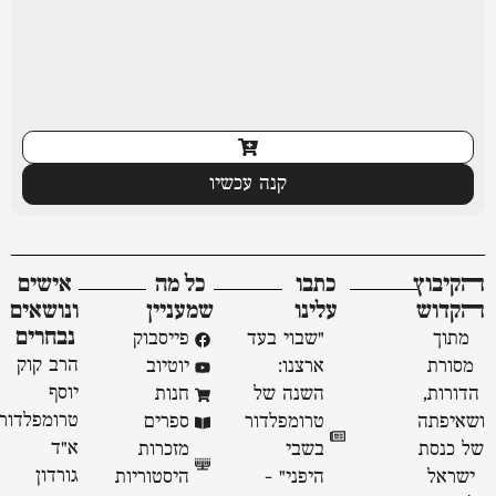
קנה עכשיו
ﬣקיבוץ
כתבו
כל מה
אישים
ﬣקדוש
עלינו
שמעניין
ונושאים
נבחרים
מתוך
"שבוי בעד
פייסבוק
הרב קוק
מסורת
ארצנו:
יוטיוב
יוסף
הדורות,
השנה של
חנות
טרומפלדור
ושאיפתה
טרומפלדור
ספרים
א״ד
של כנסת
בשבי
מזכרות
גורדון
ישראל
היפני" -
היסטוריות