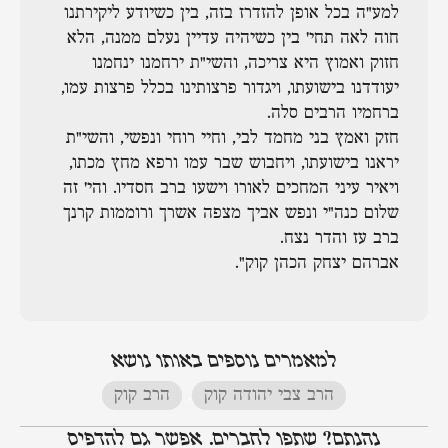
למע"ה בכל אופן להזדרז בזה, בין כשיודע ליקירתנו
חוה לאה תחי' בין כשיהיה עדיין נעלם ממנה, הלא
חזוק ואמוץ היא צריכה, והשי"ת ירחמנו ינחמנו
יעודדנו בישועתו, ויגדור פרצותינו בכלל פרצות עמו,
ברחמיו הרבים סלה.
חזק ואמץ בני מחמד לבי, וחיי רוחי ונפשי, והשי"ת
יראנו בישועתו, ויחבוש שבר עמו ורפא מחץ מכתו,
ויאיר עיני המחכים לאורו וישעו ברב חסדיו. והי' זה
שלום כנה"י ונפש אביך מצפה אשרך ורוממות קרנך
ברב עז והדר נצח.
אברהם יצחק הכהן קוק".
למאמרים נוספים באותו נושא
הרב צבי יהודה קוק
,
הרב קוק
נהנתם? שתפו לחברים. אפשר גם להדפיס