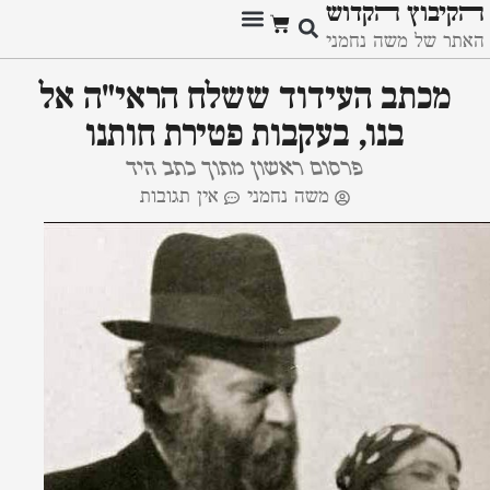
ﬣקיבוץ ﬣקדוש
האתר של משה נחמני
מכתב העידוד ששלח הראי"ה אל
בנו, בעקבות פטירת חותנו
פרסום ראשון מתוך כתב היד
משה נחמני
אין תגובות