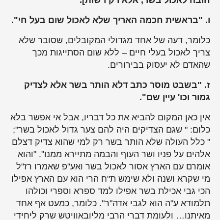
חובה לאכול בשר, אלא רק רשות].
ו. "בראשית חכמה האריך שלא לאכול שום בעל חי".
כלומר, דעה של אחד מגדולי המקובלים, שסובר שלא
צריך לאכול בעלי חיים – ללא שום הסתייגות מכך
שהאדם לא יעסוק בבירורים.
ז. "בשבט מוסר כתב דלא הותר בשר אלא לצדיק
גמור וכו' עיין שם".
אין כאן המקום להביא את כל דבריו, אבל אי אפשר בלא
כלום: " שגם הצדיקים היה להם צער גדול לאכול בשר";
" כלל העולה שלא הותר בשר רק למי שהוא צדיק דצלם
אלהים על פניו ושר העוף והבמה מתיירא ממנו". "והוא
אומרם עם הארץ אסור לאכול בשר ואע"פ שאמרו רז"ל
מי שקרא ושנה ולא שימש ת"ח הרי הוא עם הארץ אפילו
הכי גבי אכילת בשר אפילו למד ספרא וספרי וכולהו
תלמודא ע"ה הוא לגבי אדה"ר". כלומר, כמעט אף אחד
מאיתנו… ולעומת דברי הרבי מליובאוויטש שרק ליחידי