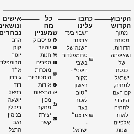
קיבוץ
כתבו
כל
אישים
קדוש
עלינו
מה
ונושאים
שמעניין
נבחרים
מתוך
"שבוי בעד
פייסבוק
הרב
מסורת
ארצנו:
יוטיוב
קוק
דורות,
השנה של
חנות
יוסף
שאיפתה
טרומפלדור
ספרים
טרומפלדור
של
בשבי
מזכרות
א״ד
כנסת
היפני" -
היסטוריות
גורדון
ישראל
מקור
אודות
דוד
לתחיה,
ראשון
הרצאות
רזיאל
ם העם
״טוב
מכון
יושעה
היהודי
לזכור
מחקר
ריבלין
לתחיה
בעד
יצירת
בנימין
לאחר
ארצנו״
קשר
זאב
אלפיים
-
הרצל
שנות
ישראל