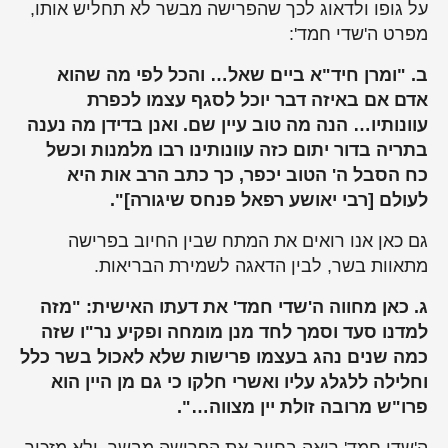
על גופו ולדאוג לכך שהפרישה מבשר לא תחליש אותו,
מפרט ה'שדי חמד':
ב. "ומרן חיד"א ביים שאל… והכל לפי מה שהוא
אדם אם באיזה דבר יוכל לסגף עצמו לכפרת
עוונותיו… הנה מה טוב עיין שם. ואנן בדידן מה נענה
בתריה בדור יתום כזה עוונותינו רבו מלמנות וכשל
כח הסבל ה' הטוב יכפר, כך כתב הרב אות היא
לעולם [רבי יאושע רפאל פנחס שיגורה]".
גם כאן אנו רואים את המתח שבין החיוב בפרישה
מתאוות בשר, לבין הדאגה לשמירת הבריאות.
ג. כאן מחווה ה'שדי חמד' את דעתו האישית: "מזה
למדנו סעד וסמך לחד מנן מומחה ופקיע נר"ו שזה
כמה שנים נהג בעצמו פרישות שלא לאכול בשר כלל
וחלילה ללגלג עליו ואשרי חלקו כי גם מן היין הוא
פרו"ש מרובה זולת יין מצווה…".