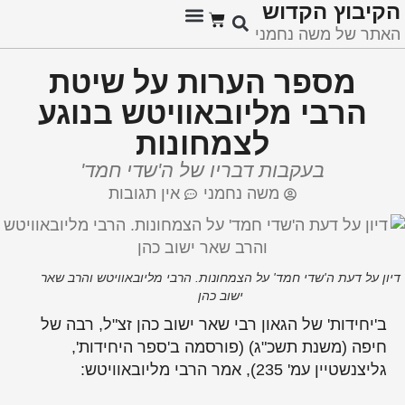
קיבוץ ﬣקדוש
אתר של משה נחמני
מזכרות היסטוריות
מספר הערות על שיטת
הרבי מליובאוויטש בנוגע
לצמחונות
בעקבות דבריו של ה'שדי חמד'
משה נחמני
אין תגובות
ון על דעת ה'שדי חמד' על הצמחונות. הרבי מליובאוויטש והרב שאר
ישוב כהן
ב'יחידות' של הגאון רבי שאר ישוב כהן זצ"ל, רבה של
חיפה (משנת תשכ"ג) (פורסמה ב'ספר היחידות',
גליצנשטיין עמ' 235), אמר הרבי מליובאוויטש: