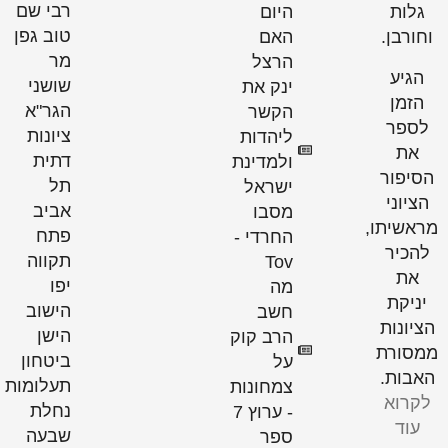
רבי שם
גלות
היום
טוב גפן
וחורבן.
האם
מר
הרצל
הגיע
שושני
ינק את
הזמן
הגר"א
הקשר
לספר
ציונות
ליהדות
את
דתית
ולמדינת
הסיפור
תל
ישראל
הציוני
אביב
מסבו
ראשיתו,
פתח
החרדי -
להכיר
תקווה
Tov
את
יפו
מה
יניקת
הישוב
חשב
הציונות
הישן
הרב קוק
מסורת
ביטחון
על
האבות.
תעלומות
צמחונות
לקרוא
נחלת
- ערוץ 7
עוד
שבעה
ספר