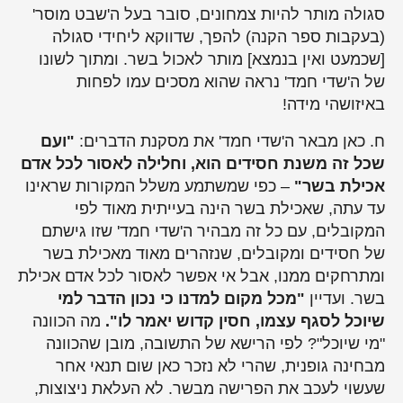
סגולה מותר להיות צמחונים, סובר בעל ה'שבט מוסר'
(בעקבות ספר הקנה) להפך, שדווקא ליחידי סגולה
[שכמעט ואין בנמצא] מותר לאכול בשר. ומתוך לשונו
של ה'שדי חמד' נראה שהוא מסכים עמו לפחות
באיזושהי מידה!
ח. כאן מבאר ה'שדי חמד' את מסקנת הדברים:
"ועם
שכל זה משנת חסידים הוא, וחלילה לאסור לכל אדם
אכילת בשר"
– כפי שמשתמע משלל המקורות שראינו
עד עתה, שאכילת בשר הינה בעייתית מאוד לפי
המקובלים, עם כל זה מבהיר ה'שדי חמד' שזו גישתם
של חסידים ומקובלים, שנזהרים מאוד מאכילת בשר
ומתרחקים ממנו, אבל אי אפשר לאסור לכל אדם אכילת
בשר. ועדיין
"מכל מקום למדנו כי נכון הדבר למי
שיוכל לסגף עצמו, חסין קדוש יאמר לו".
מה הכוונה
"מי שיוכל"? לפי הרישא של התשובה, מובן שהכוונה
מבחינה גופנית, שהרי לא נזכר כאן שום תנאי אחר
שעשוי לעכב את הפרישה מבשר. לא העלאת ניצוצות,