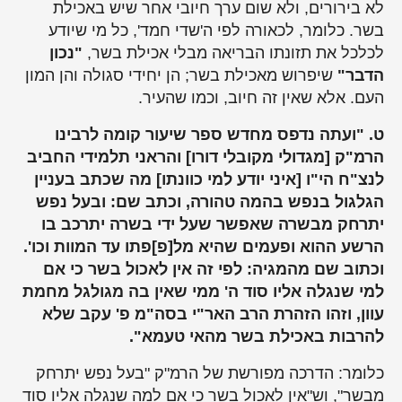
לא בירורים, ולא שום ערך חיובי אחר שיש באכילת
בשר. כלומר, לכאורה לפי ה'שדי חמד', כל מי שיודע
לכלכל את תזונתו הבריאה מבלי אכילת בשר,
"נכון
הדבר"
שיפרוש מאכילת בשר; הן יחידי סגולה והן המון
העם. אלא שאין זה חיוב, וכמו שהעיר.
ט. "ועתה נדפס מחדש ספר שיעור קומה לרבינו
הרמ"ק [מגדולי מקובלי דורו] והראני תלמידי החביב
לנצ"ח הי"ו [איני יודע למי כוונתו] מה שכתב בעניין
הגלגול בנפש בהמה טהורה, וכתב שם: ובעל נפש
יתרחק מבשרה שאפשר שעל ידי בשרה יתרכב בו
הרשע ההוא ופעמים שהיא מל[פ]פתו עד המוות וכו'.
וכתוב שם מהמגיה: לפי זה אין לאכול בשר כי אם
למי שנגלה אליו סוד ה' ממי שאין בה מגולגל מחמת
עוון, וזהו הזהרת הרב האר"י בסה"מ פ' עקב שלא
להרבות באכילת בשר מהאי טעמא".
כלומר: הדרכה מפורשת של הרמ"ק "בעל נפש יתרחק
מבשר", וש"אין לאכול בשר כי אם למה שנגלה אליו סוד