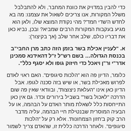
כדי להבין במדויק את כוונת המחבר, ולא להתבלבל
משלל המקורות, אנו צריכים לשאול את עצמנו: מה בא
לחדש ה'שדי חמד'? מהי נקודת המוצא שלו, ולאן הוא
מגיע בעקבות המקורות הרבים שמביא? ובכן, נביא כאן
את דבריו כולם, שלב אחר שלב (אך בקיצור):
א. "לעניין אכילת בשר בזמן הזה כתב מרן החבי"ב
בכנסת הגדולה… בשם רש"ל ז"ל דהאידנא סמכינן
אדר"י ור"ן ויאכל כדי חיזוק גופו ולא יסגף כלל".
כלומר, הדיון פה הוא "הלכות סיגופים". האם ראוי לאדם
לפרוש מאכילת בשר, או שיש בזה סכנה לגופו. אבל
הדיון כאן אינו "העלאת ניצוצות", ובוודאי שאין פה שום
הדרכה "לאכול בשר" בשביל בירורים וכדו'. גם אין כאן
התייחסות כלל לשאלת מותר האדם על הבהמה, או על
הבעיה המוסרית שבנטילת חיי הבהמה, עליה מדבר
הרב קוק ב'חזון הצמחונות'. אלא רק על "הלכות
סיגופים". ולאחר הדרכה כללית זו, שהאדם צריך לשמור