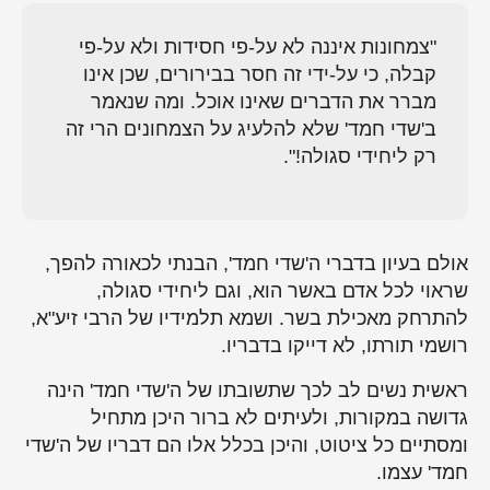
"צמחונות איננה לא על-פי חסידות ולא על-פי
קבלה, כי על-ידי זה חסר בבירורים, שכן אינו
מברר את הדברים שאינו אוכל. ומה שנאמר
ב'שדי חמד' שלא להלעיג על הצמחונים הרי זה
רק ליחידי סגולה!".
אולם בעיון בדברי ה'שדי חמד', הבנתי לכאורה להפך,
שראוי לכל אדם באשר הוא, וגם ליחידי סגולה,
להתרחק מאכילת בשר. ושמא תלמידיו של הרבי זיע"א,
רושמי תורתו, לא דייקו בדבריו.
ראשית נשים לב לכך שתשובתו של ה'שדי חמד' הינה
גדושה במקורות, ולעיתים לא ברור היכן מתחיל
ומסתיים כל ציטוט, והיכן בכלל אלו הם דבריו של ה'שדי
חמד' עצמו.