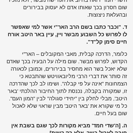
ה'שדי חמד' רואה בחיוב את הפרישה מבשר, ולא מזכיר
שום חסרון בכך שאותו אדם לא יעסוק בבירורים
ובהעלאת ניצוצות.
ד. "וכבר כתבו בשם הרב האר"י אשר למי שאפשר
לו לפרוש כל השבוע מבשר ויין, עיין באר היטב אורח
חיים סימן קל"ד".
כלומר, הדרכה קבלית, מאבי המקובלים – האר"י
הקדוש, לפרוש מבשר. שום מילה על הבעיה בכך שאדם
שלא יאכל בשר הוא מחסיר בבירורים, וכמובן לכאורה
זה סותר את דברי הרבי מליובאוויטש שהתבטא כי
הצמחונות "אינה על פי קבלה". ושימו לב לכך שהדרכה
זו, שמקורה בקבלה, נכנסת לתוך החיבור ההלכתי 'באר
היטב', מבלי לחלק בין "יחידי סגולה" לבין "המון העם".
כל מי שקורא את 'באר היטב' מבין שראוי שלא לאכול
שום בעל חיים.
ה. [ה'שדי חמד' מביא מקורות לכך שגם בשבת אין