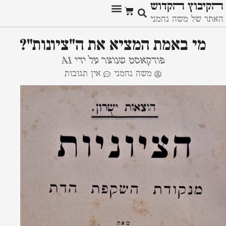
ﬣקיבוץ ﬣקדוש
האתר של משה נחמני
מזכרות היסטוריות
מי באמת המציא את ה"ציונות"?
פודקאסט שנוצר על ידי AI
משה נחמני
אין תגובות