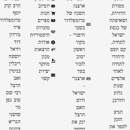
הרב קוק
מסורת
ארצנו:
יוטיוב
יוסף
הדורות,
השנה של
חנות
טרומפלדור
ושאיפתה
טרומפלדור
ספרים
א״ד
של כנסת
בשבי
מזכרות
גורדון
ישראל
היפני" -
היסטוריות
דוד
לתחיה,
מקור
אודות
רזיאל
קם העם
ראשון
הרצאות
יושעה
היהודי
״טוב
מכון
ריבלין
לתחיה
לזכור
מחקר
בנימין
לאחר
בעד
יצירת
זאב
אלפיים
ארצנו״
קשר
הרצל
שנות
-
רבי שם
גלות
ישראל
טוב גפן
וחורבן.
היום
מר
האם
הגיע
שושני
הרצל
הזמן
הגר"א
ינק את
לספר את
ציונות
הקשר