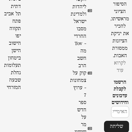
הסיפור
דתית
ליהדות
הציוני
תל אביב
ולמדינת
מראשיתו,
פתח
ישראל
להכיר
תקווה
מסבו
את יניקת
יפו
החרדי
הציונות
הישוב
- Tov
ממסורת
הישן
מה
האבות.
ביטחון
חשב
לקרוא
תעלומות
הרב
עוד
נחלת
קוק על
שבעה
צמחונות
הרשמו
המזרחי
- ערוץ
לקבלת
7
עדכונים
וחידושים
ספר
חדש
על
מר
שליחה