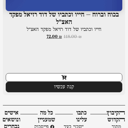
בכוח וברוח – חייו וכתביו של דוד רזיאל מפקד
האצ"ל
חייו וכתביו של דוד רזיאל מפקד האצ"ל
72.00
₪
118.00
₪
קנה עכשיו
ﬣקיבוץ
כתבו
כל מה
אישים
ﬣקדוש
עלינו
שמעניין
ונושאים
נבחרים
מתוך
"שבוי בעד
פייסבוק