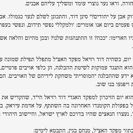
ורה, וראו נער נוצרי עומד ומשליך עליהם אבנים.
וק אבן על יהודים?" סינן דוד, והתכונן לשלם לנער כגמולו. אב
פעמים ביום אנו אומרים: 'ולמקללי נפשי תידום, ונפשי כעפר 
יו האדימו: "ככה? זו ההתנהגות שלנו? ובכן מהיום והלאה אש
י יום, כשהיה דוד רזיאל מפקד האצ"ל מתפלל תפילת שמונה ע
וא התנגד עמוקות לשיטת ההבלגה, הן כלפי אויבים פרטיים, 
א ידע שההבלגה "המוסרית" משחקת לידיהם של האויבים. הם 
ויפגעו בנו שוב.
 הוא יום הזיכרון למפקד האגדי דוד רזיאל הי"ד, שהקדיש את 
ל בפעולת הקומנדו האחרונה בה השתתף, על אדמת עיראק. בז
, נעצרו הנאצים שהיו בדרכם לארץ ישראל, והיישוב היהודי ב
תור מפקד האצ"ל, מנחם בגין, התבטא לימים: