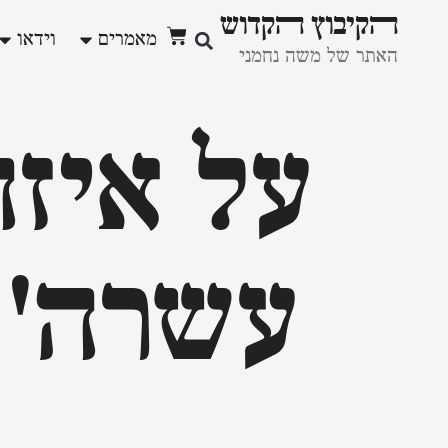
ﬣקיבוץ ﬣקדוש
מאמרים
וידאו
האתר של משה נחמני
על איז
עשרה' 