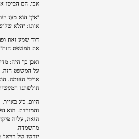
אבן. הם הביטו אח
"איך הוא מעז לזר
אותו: "הלא שלוש 
דוד שמע זאת ופנ
את המשפט הזה".
ואכן כך היה: מד
על המשפט הזה. ה
אויבי האומה. הו
חולשתנו המעשית 
היום, כ"ג באייר,
והמולדת. הוא נפ
הזאת, עליה פיקד
מהשמדה.
יורשו של רזיאל ב