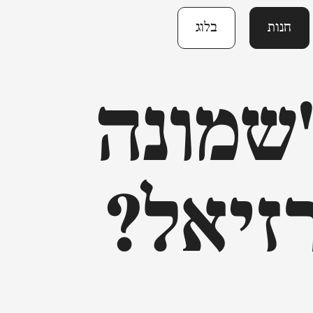
חנות
בלוג
שמונה
זיאל?