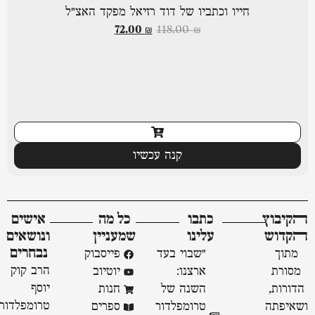
חייו וכתביו של דוד רזיאל מפקד האצ"ל
72.00
₪
118.00
₪
קנה עכשיו
ﬣקיבוץ
כתבו
כל מה
אישים
ﬣקדוש
עלינו
שמעניין
ונושאים
נבחרים
מתוך
"שבוי בעד
פייסבוק
הרב קוק
מסורת
ארצנו:
יוטיוב
יוסף
הדורות,
השנה של
חנות
טרומפלדור
ושאיפתה
טרומפלדור
ספרים