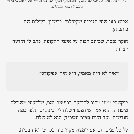
דוד רזיאל (מימין) ואברהם שטרן (משמאל) מתוך תמונת מחזור של האוניברסיטה
העברית בהר הצופים.
אביא כאן שתי תגובות שקיבלתי, כלשונן, בעילום שם
כותביהן.
חוקר נכבד, שכותב רבות על אישי התקופה, כתב לי הודעה
קצרה:
"יאיר לא היה מאמין, הוא היה אפיקורס".
ביקשתי ממנו מקור להודעה דרמטית זאת, שלדעתי משוללת
מיסודה. הוא אמר שיחפש וישלח לי. בינתיים חלפו כמה
חודשים, ועד היום (אייר תשפ"ד) הוא לא שלח.
על כל פנים, גם אם יימצא מקור כזה כפי שהוא הבטיח,