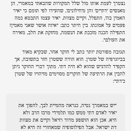
נצטרך לעמת אותו מול שלל המקורות שהבאתי במאמרי, הן
מאנשים 'דתיים' והן מ'חילונים', שהעידו לפי תומם כי יאיר
האמין בה', התפלל, וקיים מצוות. יאיר עצמו התבטא כמה
פעמים על אמונתו. בין היתר כתב: "איזה אושר שאני מאמין!
התפילה הכנה מזככת את הנשמה, מחזקת את הלב, מאירה
את העולם".
תגובה מפורטת יותר כתב לי חוקר אחר, שבקיא מאוד
בביוגרפיה של שטרן. הוא הודה ששטרן חזר בתשובה, אך
הקפיד להדגיש שהוא לא היה דתי. מתוך דברי החוקר ניתן
להבין את הרתיעה של חוקרים מסוימים מזיהויו של שטרן
כ'דתי':
"יש במאמרך נטיה, כנראה מהמיית לבך, להפוך את
יאיר לאדם דתי ממש כמו תלמידי מרכז הרב ולא
היא. אכן הוא הושפע מדוד רזיאל וקיים את מצוות
דת ישראל. אבל הפילוסופיה שמאחורי זה היא לא