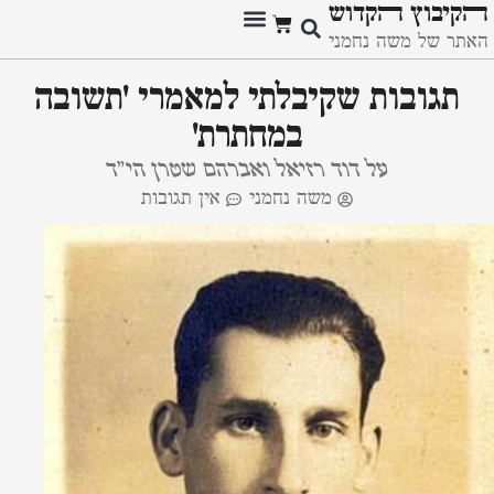
ﬣקיבוץ ﬣקדוש
האתר של משה נחמני
תגובות שקיבלתי למאמרי 'תשובה
במחתרת'
על דוד רזיאל ואברהם שטרן הי"ד
משה נחמני
אין תגובות