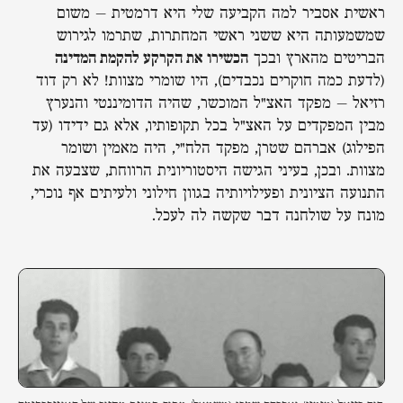
ראשית אסביר למה הקביעה שלי היא דרמטית – משום
שמשמעותה היא ששני ראשי המחתרות, שתרמו לגירוש
הבריטים מהארץ ובכך
הכשירו את הקרקע להקמת המדינה
(לדעת כמה חוקרים נכבדים), היו שומרי מצוות! לא רק דוד
רזיאל – מפקד האצ"ל המוכשר, שהיה הדומיננטי והנערץ
מבין המפקדים על האצ"ל בכל תקופותיו, אלא גם ידידו (עד
הפילוג) אברהם שטרן, מפקד הלח"י, היה מאמין ושומר
מצוות. ובכן, בעיני הגישה היסטוריונית הרווחת, שצבעה את
התנועה הציונית ופעילויותיה בגוון חילוני ולעיתים אף נוכרי,
מונח על שולחנה דבר שקשה לה לעכל.