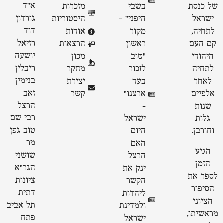
א״ד
של כנסת
בשבי
מזכרות
גורדון
ישראל
היפני" -
היסטוריות
דוד
לתחיה,
מקור
אודות
רזיאל
קם העם
ראשון
הרצאות
יושעה
היהודי
״טוב
מכון
ריבלין
לתחיה
לזכור
מחקר
בנימין
לאחר
בעד
יצירת
זאב
אלפיים
ארצנו״
קשר
הרצל
שנות
-
רבי שם
גלות
ישראל
טוב גפן
וחורבן.
היום
מר
האם
הגיע
שושני
הרצל
הזמן
הגר"א
ינק את
לספר את
ציונות
הקשר
הסיפור
דתית
ליהדות
הציוני
תל אביב
ולמדינת
מראשיתו,
פתח
ישראל