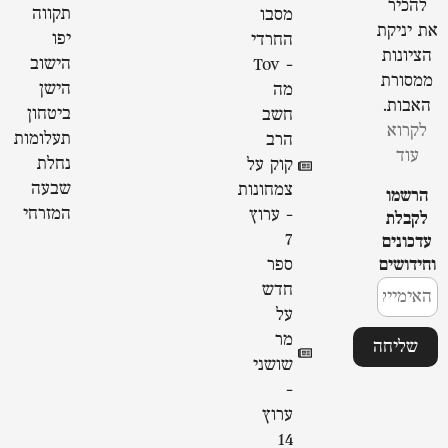
להכיר
תקווה
מסבו
את יניקת
יפו
החרדי
הציונות
הישוב
- Tov
ממסורת
הישן
מה
האבות.
ביטחון
חשב
לקרוא
תעלומות
הרב
עוד
נחלת
קוק על
שבעה
צמחונות
הרשמו
המזרחי
- ערוץ
לקבלת
7
עדכונים
וחידושים
ספר
חדש
על
מר
שליחה
שושני
-
ערוץ
14